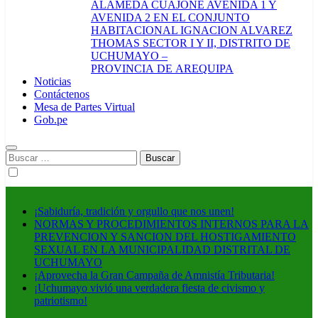
ALAMEDA CUAJONE AVENIDA 1 Y
AVENIDA 2 EN EL CONJUNTO
HABITACIONAL IGNACION ALVAREZ
THOMAS SECTOR I Y II, DISTRITO DE
UCHUMAYO –
PROVINCIA DE AREQUIPA
Noticias
Contáctenos
Mesa de Partes Virtual
Gob.pe
Buscar:
¡Sabiduría, tradición y orgullo que nos unen!
NORMAS Y PROCEDIMIENTOS INTERNOS PARA LA
PREVENCION Y SANCION DEL HOSTIGAMIENTO
SEXUAL EN LA MUNICIPALIDAD DISTRITAL DE
UCHUMAYO
¡Aprovecha la Gran Campaña de Amnistía Tributaria!
¡Uchumayo vivió una verdadera fiesta de civismo y
patriotismo!