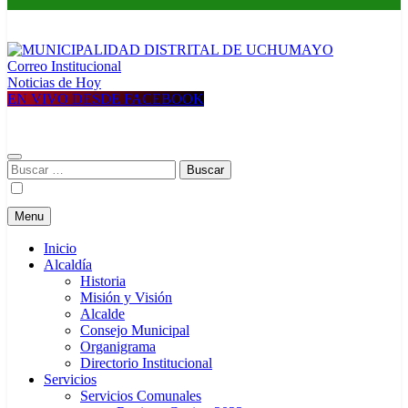
Correo Institucional
Construyendo una nueva Historia
Noticias de Hoy
MUNICIPALIDAD
EN VIVO DESDE FACEBOOK
DISTRITAL DE UCHUMAYO
Buscar:
Menu
Inicio
Alcaldía
Historia
Misión y Visión
Alcalde
Consejo Municipal
Organigrama
Directorio Institucional
Servicios
Servicios Comunales