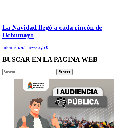
La Navidad llegó a cada rincón de
Uchumayo
Informática
7 meses ago
0
BUSCAR EN LA PAGINA WEB
Buscar: