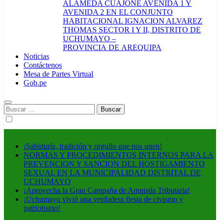
ALAMEDA CUAJONE AVENIDA 1 Y
AVENIDA 2 EN EL CONJUNTO
HABITACIONAL IGNACION ALVAREZ
THOMAS SECTOR I Y II, DISTRITO DE
UCHUMAYO –
PROVINCIA DE AREQUIPA
Noticias
Contáctenos
Mesa de Partes Virtual
Gob.pe
Buscar:
¡Sabiduría, tradición y orgullo que nos unen!
NORMAS Y PROCEDIMIENTOS INTERNOS PARA LA
PREVENCION Y SANCION DEL HOSTIGAMIENTO
SEXUAL EN LA MUNICIPALIDAD DISTRITAL DE
UCHUMAYO
¡Aprovecha la Gran Campaña de Amnistía Tributaria!
¡Uchumayo vivió una verdadera fiesta de civismo y
patriotismo!