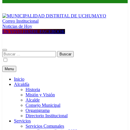
Correo Institucional
MUNICIPALIDAD DISTRITAL DE UCHUMAYO
Construyendo una nueva Historia
Noticias de Hoy
EN VIVO DESDE FACEBOOK
Buscar:
Menu
Inicio
Alcaldía
Historia
Misión y Visión
Alcalde
Consejo Municipal
Organigrama
Directorio Institucional
Servicios
Servicios Comunales