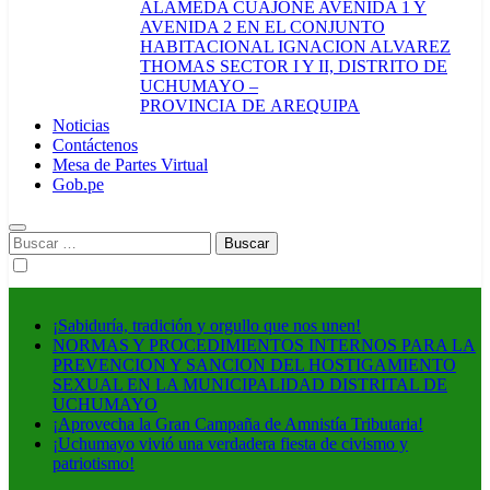
ALAMEDA CUAJONE AVENIDA 1 Y
AVENIDA 2 EN EL CONJUNTO
HABITACIONAL IGNACION ALVAREZ
THOMAS SECTOR I Y II, DISTRITO DE
UCHUMAYO –
PROVINCIA DE AREQUIPA
Noticias
Contáctenos
Mesa de Partes Virtual
Gob.pe
Buscar:
¡Sabiduría, tradición y orgullo que nos unen!
NORMAS Y PROCEDIMIENTOS INTERNOS PARA LA
PREVENCION Y SANCION DEL HOSTIGAMIENTO
SEXUAL EN LA MUNICIPALIDAD DISTRITAL DE
UCHUMAYO
¡Aprovecha la Gran Campaña de Amnistía Tributaria!
¡Uchumayo vivió una verdadera fiesta de civismo y
patriotismo!