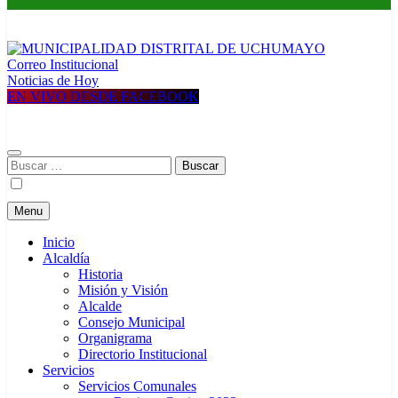
Correo Institucional
Construyendo una nueva Historia
Noticias de Hoy
MUNICIPALIDAD
EN VIVO DESDE FACEBOOK
DISTRITAL DE UCHUMAYO
Buscar:
Menu
Inicio
Alcaldía
Historia
Misión y Visión
Alcalde
Consejo Municipal
Organigrama
Directorio Institucional
Servicios
Servicios Comunales