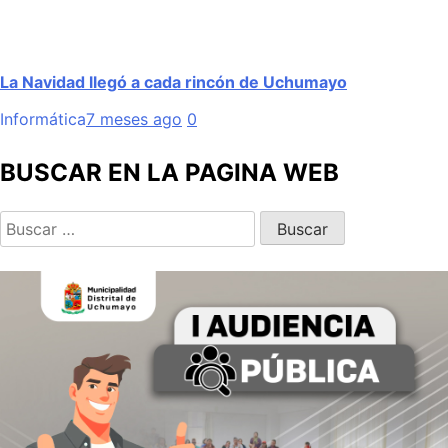
La Navidad llegó a cada rincón de Uchumayo
Informática
7 meses ago
0
BUSCAR EN LA PAGINA WEB
Buscar: