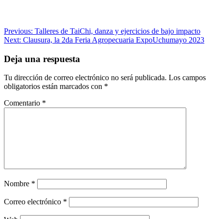
Navegación
Previous:
Talleres de TaiChi, danza y ejercicios de bajo impacto
Next:
Clausura, la 2da Feria Agropecuaria ExpoUchumayo 2023
de
entradas
Deja una respuesta
Tu dirección de correo electrónico no será publicada.
Los campos
obligatorios están marcados con
*
Comentario
*
Nombre
*
Correo electrónico
*