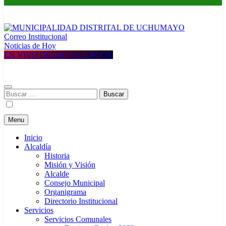
Correo Institucional
MUNICIPALIDAD DISTRITAL DE UCHUMAYO
Construyendo una nueva Historia
Noticias de Hoy
EN VIVO DESDE FACEBOOK
Buscar:
Menu
Inicio
Alcaldía
Historia
Misión y Visión
Alcalde
Consejo Municipal
Organigrama
Directorio Institucional
Servicios
Servicios Comunales