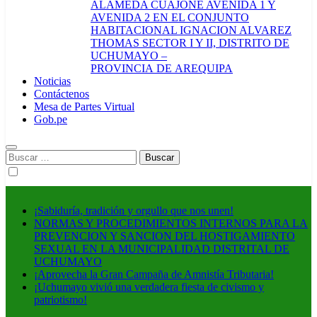
ALAMEDA CUAJONE AVENIDA 1 Y
AVENIDA 2 EN EL CONJUNTO
HABITACIONAL IGNACION ALVAREZ
THOMAS SECTOR I Y II, DISTRITO DE
UCHUMAYO –
PROVINCIA DE AREQUIPA
Noticias
Contáctenos
Mesa de Partes Virtual
Gob.pe
Buscar:
¡Sabiduría, tradición y orgullo que nos unen!
NORMAS Y PROCEDIMIENTOS INTERNOS PARA LA
PREVENCION Y SANCION DEL HOSTIGAMIENTO
SEXUAL EN LA MUNICIPALIDAD DISTRITAL DE
UCHUMAYO
¡Aprovecha la Gran Campaña de Amnistía Tributaria!
¡Uchumayo vivió una verdadera fiesta de civismo y
patriotismo!