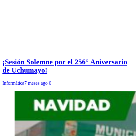
¡Sesión Solemne por el 256° Aniversario
de Uchumayo!
Informática
7 meses ago
0