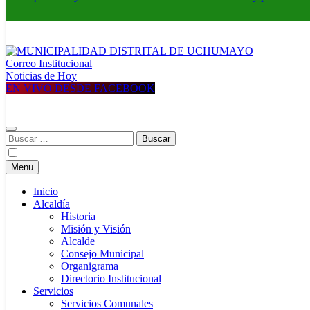
Correo Institucional
MUNICIPALIDAD DISTRITAL DE UCHUMAYO
Construyendo una nueva Historia
Noticias de Hoy
EN VIVO DESDE FACEBOOK
Buscar:
Menu
Inicio
Alcaldía
Historia
Misión y Visión
Alcalde
Consejo Municipal
Organigrama
Directorio Institucional
Servicios
Servicios Comunales