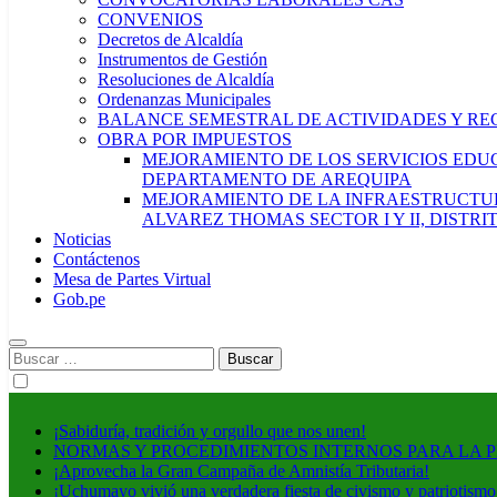
CONVENIOS
Decretos de Alcaldía
Instrumentos de Gestión
Resoluciones de Alcaldía
Ordenanzas Municipales
BALANCE SEMESTRAL DE ACTIVIDADES Y RE
OBRA POR IMPUESTOS
MEJORAMIENTO DE LOS SERVICIOS EDUCA
DEPARTAMENTO DE AREQUIPA
MEJORAMIENTO DE LA INFRAESTRUCTUR
ALVAREZ THOMAS SECTOR I Y II, DISTR
Noticias
Contáctenos
Mesa de Partes Virtual
Gob.pe
Buscar:
¡Sabiduría, tradición y orgullo que nos unen!
NORMAS Y PROCEDIMIENTOS INTERNOS PARA LA 
¡Aprovecha la Gran Campaña de Amnistía Tributaria!
¡Uchumayo vivió una verdadera fiesta de civismo y patriotismo