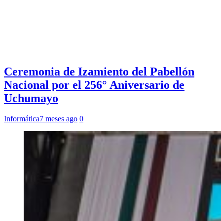
Ceremonia de Izamiento del Pabellón
Nacional por el 256° Aniversario de
Uchumayo
Informática
7 meses ago
0