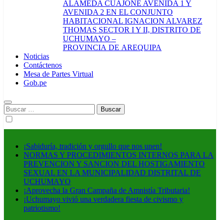
ALAMEDA CUAJONE AVENIDA 1 Y
AVENIDA 2 EN EL CONJUNTO
HABITACIONAL IGNACION ALVAREZ
THOMAS SECTOR I Y II, DISTRITO DE
UCHUMAYO –
PROVINCIA DE AREQUIPA
Noticias
Contáctenos
Mesa de Partes Virtual
Gob.pe
Buscar:
¡Sabiduría, tradición y orgullo que nos unen!
NORMAS Y PROCEDIMIENTOS INTERNOS PARA LA
PREVENCION Y SANCION DEL HOSTIGAMIENTO
SEXUAL EN LA MUNICIPALIDAD DISTRITAL DE
UCHUMAYO
¡Aprovecha la Gran Campaña de Amnistía Tributaria!
¡Uchumayo vivió una verdadera fiesta de civismo y
patriotismo!