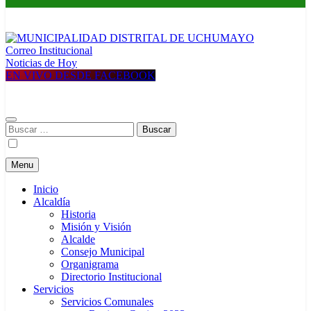
Correo Institucional
MUNICIPALIDAD DISTRITAL DE UCHUMAYO
Construyendo una nueva Historia
Noticias de Hoy
EN VIVO DESDE FACEBOOK
Buscar:
Menu
Inicio
Alcaldía
Historia
Misión y Visión
Alcalde
Consejo Municipal
Organigrama
Directorio Institucional
Servicios
Servicios Comunales