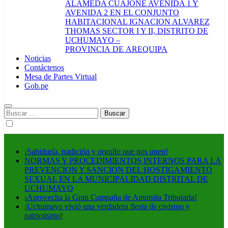
ALAMEDA CUAJONE AVENIDA 1 Y
AVENIDA 2 EN EL CONJUNTO
HABITACIONAL IGNACION ALVAREZ
THOMAS SECTOR I Y II, DISTRITO DE
UCHUMAYO –
PROVINCIA DE AREQUIPA
Noticias
Contáctenos
Mesa de Partes Virtual
Gob.pe
Buscar:
¡Sabiduría, tradición y orgullo que nos unen!
NORMAS Y PROCEDIMIENTOS INTERNOS PARA LA
PREVENCION Y SANCION DEL HOSTIGAMIENTO
SEXUAL EN LA MUNICIPALIDAD DISTRITAL DE
UCHUMAYO
¡Aprovecha la Gran Campaña de Amnistía Tributaria!
¡Uchumayo vivió una verdadera fiesta de civismo y
patriotismo!