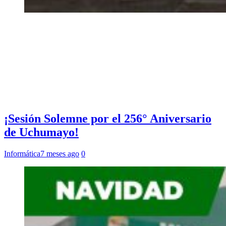
¡Sesión Solemne por el 256° Aniversario
de Uchumayo!
Informática
7 meses ago
0