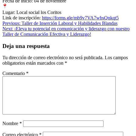
Fecha de inicio: 04 de noviembre
Lugar: Local social los Coritos
Link de inscripción:
https://forms.gle/
mb9v7VA7wbsQnkqt5
Navegación
Previous:
Taller de Inserción Laboral y Habilidades Blandas
Next:
¡Eleva tu potencial en comunicación y liderazgo con nuestro
de
Taller de Comunicación Efectiva y Liderazgo!
entradas
Deja una respuesta
Tu dirección de correo electrónico no será publicada.
Los campos
obligatorios están marcados con
*
Comentario
*
Nombre
*
Correo electrónico
*