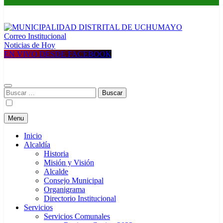
Correo Institucional
MUNICIPALIDAD DISTRITAL DE UCHUMAYO
Construyendo una nueva Historia
Noticias de Hoy
EN VIVO DESDE FACEBOOK
Buscar:
Menu
Inicio
Alcaldía
Historia
Misión y Visión
Alcalde
Consejo Municipal
Organigrama
Directorio Institucional
Servicios
Servicios Comunales