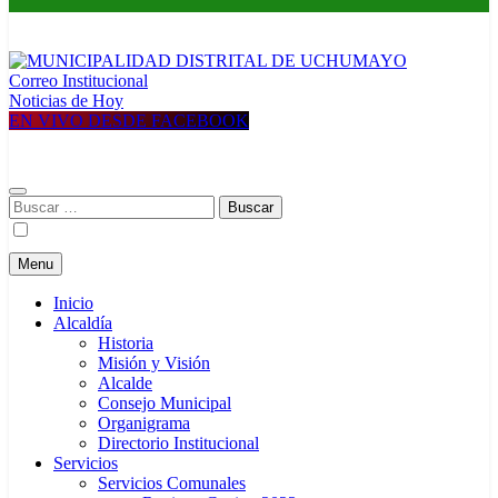
Correo Institucional
Construyendo una nueva Historia
Noticias de Hoy
MUNICIPALIDAD
EN VIVO DESDE FACEBOOK
DISTRITAL DE UCHUMAYO
Buscar:
Menu
Inicio
Alcaldía
Historia
Misión y Visión
Alcalde
Consejo Municipal
Organigrama
Directorio Institucional
Servicios
Servicios Comunales