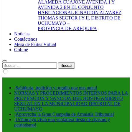
ALAMEDA CUAJONE AVENIDA 1 Y
AVENIDA 2 EN EL CONJUNTO
HABITACIONAL IGNACION ALVAREZ
THOMAS SECTOR I Y II, DISTRITO DE
UCHUMAYO –
PROVINCIA DE AREQUIPA
Noticias
Contáctenos
Mesa de Partes Virtual
Gob.pe
Buscar:
¡Sabiduría, tradición y orgullo que nos unen!
NORMAS Y PROCEDIMIENTOS INTERNOS PARA LA
PREVENCION Y SANCION DEL HOSTIGAMIENTO
SEXUAL EN LA MUNICIPALIDAD DISTRITAL DE
UCHUMAYO
¡Aprovecha la Gran Campaña de Amnistía Tributaria!
¡Uchumayo vivió una verdadera fiesta de civismo y
patriotismo!