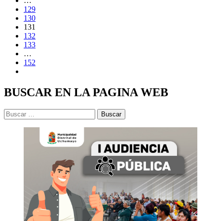
…
129
130
131
132
133
…
152
BUSCAR EN LA PAGINA WEB
Buscar: