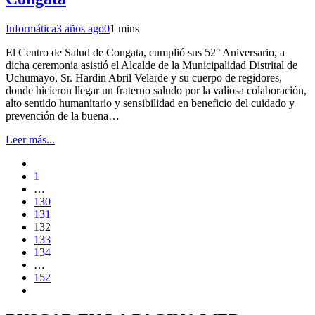
Informática
3 años ago
0
1 mins
El Centro de Salud de Congata, cumplió sus 52° Aniversario, a
dicha ceremonia asistió el Alcalde de la Municipalidad Distrital de
Uchumayo, Sr. Hardin Abril Velarde y su cuerpo de regidores,
donde hicieron llegar un fraterno saludo por la valiosa colaboración,
alto sentido humanitario y sensibilidad en beneficio del cuidado y
prevención de la buena…
Leer más...
1
…
130
131
132
133
134
…
152