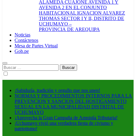
ALAMEDA CUAJONE AVENIDA 1 Y
AVENIDA 2 EN EL CONJUNTO
HABITACIONAL IGNACION ALVAREZ
THOMAS SECTOR I Y II, DISTRITO DE
UCHUMAYO –
PROVINCIA DE AREQUIPA
Noticias
Contáctenos
Mesa de Partes Virtual
Gob.pe
Buscar:
¡Sabiduría, tradición y orgullo que nos unen!
NORMAS Y PROCEDIMIENTOS INTERNOS PARA LA
PREVENCION Y SANCION DEL HOSTIGAMIENTO
SEXUAL EN LA MUNICIPALIDAD DISTRITAL DE
UCHUMAYO
¡Aprovecha la Gran Campaña de Amnistía Tributaria!
¡Uchumayo vivió una verdadera fiesta de civismo y
patriotismo!