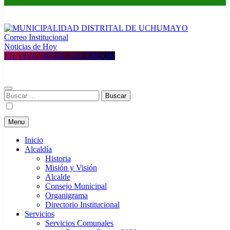
Correo Institucional
Construyendo una nueva Historia
Noticias de Hoy
MUNICIPALIDAD
EN VIVO DESDE FACEBOOK
DISTRITAL DE UCHUMAYO
Buscar:
Menu
Inicio
Alcaldía
Historia
Misión y Visión
Alcalde
Consejo Municipal
Organigrama
Directorio Institucional
Servicios
Servicios Comunales