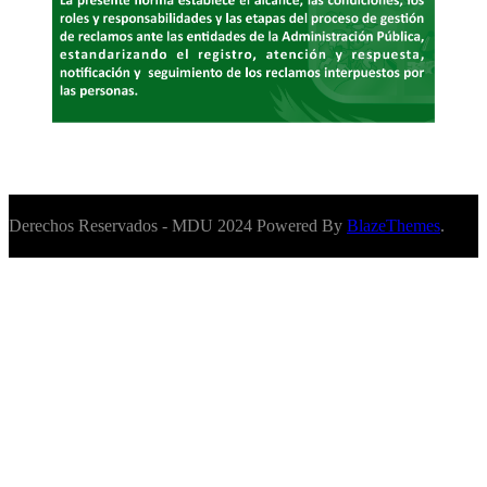
Derechos Reservados - MDU 2024 Powered By
BlazeThemes
.