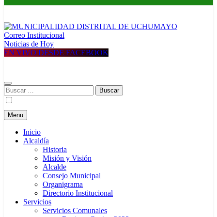
Correo Institucional
MUNICIPALIDAD DISTRITAL DE UCHUMAYO
Construyendo una nueva Historia
Noticias de Hoy
EN VIVO DESDE FACEBOOK
Buscar:
Menu
Inicio
Alcaldía
Historia
Misión y Visión
Alcalde
Consejo Municipal
Organigrama
Directorio Institucional
Servicios
Servicios Comunales