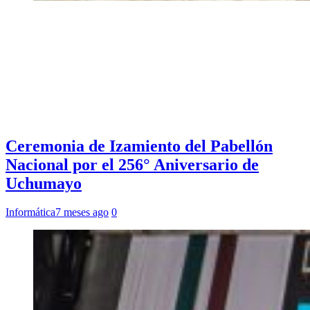
Ceremonia de Izamiento del Pabellón
Nacional por el 256° Aniversario de
Uchumayo
Informática
7 meses ago
0