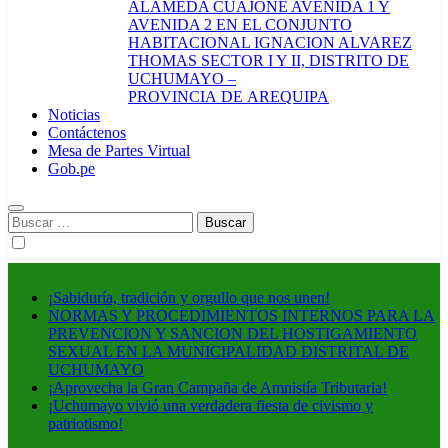
ALAMEDA CUAJONE AVENIDA 1 Y
AVENIDA 2 EN EL CONJUNTO
HABITACIONAL IGNACION ALVAREZ
THOMAS SECTOR I Y II, DISTRITO DE
UCHUMAYO –
PROVINCIA DE AREQUIPA
Noticias
Contáctenos
Mesa de Partes Virtual
Gob.pe
Buscar:
¡Sabiduría, tradición y orgullo que nos unen!
NORMAS Y PROCEDIMIENTOS INTERNOS PARA LA
PREVENCION Y SANCION DEL HOSTIGAMIENTO
SEXUAL EN LA MUNICIPALIDAD DISTRITAL DE
UCHUMAYO
¡Aprovecha la Gran Campaña de Amnistía Tributaria!
¡Uchumayo vivió una verdadera fiesta de civismo y
patriotismo!