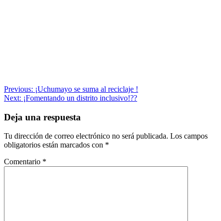
Navegación
Previous:
¡Uchumayo se suma al reciclaje !
Next:
¡Fomentando un distrito inclusivo!??
de
entradas
Deja una respuesta
Tu dirección de correo electrónico no será publicada.
Los campos
obligatorios están marcados con
*
Comentario
*