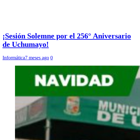
¡Sesión Solemne por el 256° Aniversario
de Uchumayo!
Informática
7 meses ago
0