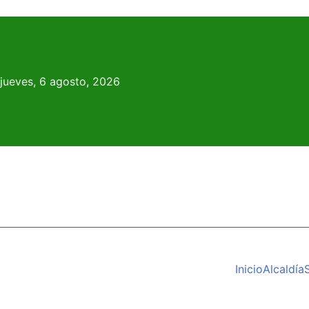
Skip
to
content
jueves, 6 agosto, 2026
Inicio
Alcaldía