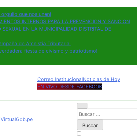
y orgullo que nos unen!
IENTOS INTERNOS PARA LA PREVENCION Y SANCION
 SEXUAL EN LA MUNICIPALIDAD DISTRITAL DE
ampaña de Amnistía Tributaria!
erdadera fiesta de civismo y patriotismo!
Correo Institucional
Noticias de Hoy
EN VIVO DESDE FACEBOOK
Buscar:
Virtual
Gob.pe