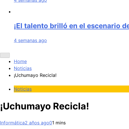
¡El talento brilló en el escenario 
4 semanas ago
Home
Noticias
¡Uchumayo Recicla!
Noticias
¡Uchumayo Recicla!
Informática
2 años ago
0
1 mins