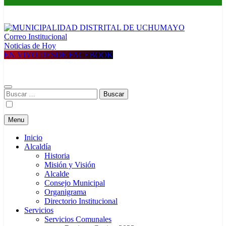
Correo Institucional
MUNICIPALIDAD DISTRITAL DE UCHUMAYO
Construyendo una nueva Historia
Noticias de Hoy
EN VIVO DESDE FACEBOOK
Buscar:
Menu
Inicio
Alcaldía
Historia
Misión y Visión
Alcalde
Consejo Municipal
Organigrama
Directorio Institucional
Servicios
Servicios Comunales