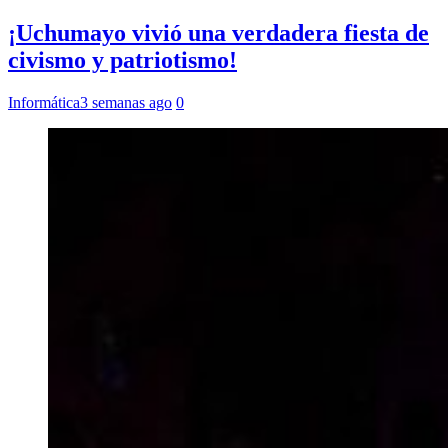
¡Uchumayo vivió una verdadera fiesta de
civismo y patriotismo!
Informática
3 semanas ago
0