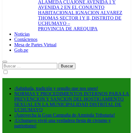
ALAMEDA CUAJONE AVENIDA 1 Y
AVENIDA 2 EN EL CONJUNTO
HABITACIONAL IGNACION ALVAREZ
THOMAS SECTOR I Y II, DISTRITO DE
UCHUMAYO –
PROVINCIA DE AREQUIPA
Noticias
Contáctenos
Mesa de Partes Virtual
Gob.pe
Buscar:
¡Sabiduría, tradición y orgullo que nos unen!
NORMAS Y PROCEDIMIENTOS INTERNOS PARA LA
PREVENCION Y SANCION DEL HOSTIGAMIENTO
SEXUAL EN LA MUNICIPALIDAD DISTRITAL DE
UCHUMAYO
¡Aprovecha la Gran Campaña de Amnistía Tributaria!
¡Uchumayo vivió una verdadera fiesta de civismo y
patriotismo!