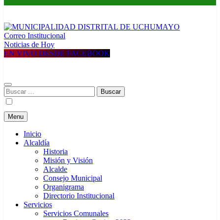
Correo Institucional
MUNICIPALIDAD DISTRITAL DE UCHUMAYO
Construyendo una nueva Historia
Noticias de Hoy
EN VIVO DESDE FACEBOOK
Buscar:
Menu
Inicio
Alcaldía
Historia
Misión y Visión
Alcalde
Consejo Municipal
Organigrama
Directorio Institucional
Servicios
Servicios Comunales