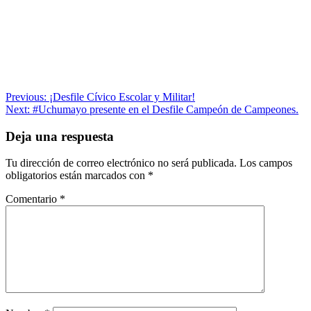
Navegación
Previous:
¡Desfile Cívico Escolar y Militar!
Next:
#Uchumayo presente en el Desfile Campeón de Campeones.
de
entradas
Deja una respuesta
Tu dirección de correo electrónico no será publicada.
Los campos
obligatorios están marcados con
*
Comentario
*