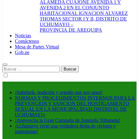
ALAMEDA CUAJONE AVENIDA 1 Y
AVENIDA 2 EN EL CONJUNTO
HABITACIONAL IGNACION ALVAREZ
THOMAS SECTOR I Y II, DISTRITO DE
UCHUMAYO –
PROVINCIA DE AREQUIPA
Noticias
Contáctenos
Mesa de Partes Virtual
Gob.pe
Buscar:
¡Sabiduría, tradición y orgullo que nos unen!
NORMAS Y PROCEDIMIENTOS INTERNOS PARA LA
PREVENCION Y SANCION DEL HOSTIGAMIENTO
SEXUAL EN LA MUNICIPALIDAD DISTRITAL DE
UCHUMAYO
¡Aprovecha la Gran Campaña de Amnistía Tributaria!
¡Uchumayo vivió una verdadera fiesta de civismo y
patriotismo!