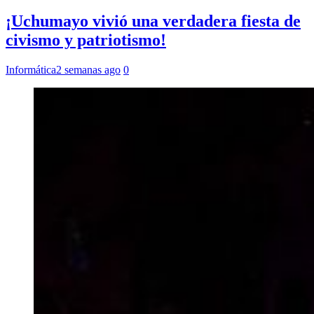
¡Uchumayo vivió una verdadera fiesta de
civismo y patriotismo!
Informática
2 semanas ago
0