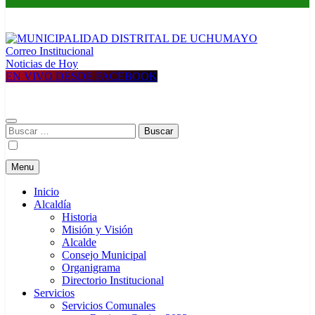
Correo Institucional
MUNICIPALIDAD DISTRITAL DE UCHUMAYO
Construyendo una nueva Historia
Noticias de Hoy
EN VIVO DESDE FACEBOOK
Buscar:
Menu
Inicio
Alcaldía
Historia
Misión y Visión
Alcalde
Consejo Municipal
Organigrama
Directorio Institucional
Servicios
Servicios Comunales