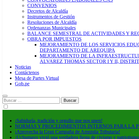
CONVENIOS
Decretos de Alcaldía
Instrumentos de Gestión
Resoluciones de Alcaldía
Ordenanzas Municipales
BALANCE SEMESTRAL DE ACTIVIDADES Y RE
OBRA POR IMPUESTOS
MEJORAMIENTO DE LOS SERVICIOS EDUCA
DEPARTAMENTO DE AREQUIPA
MEJORAMIENTO DE LA INFRAESTRUCTUR
ALVAREZ THOMAS SECTOR I Y II, DISTR
Noticias
Contáctenos
Mesa de Partes Virtual
Gob.pe
Buscar:
¡Sabiduría, tradición y orgullo que nos unen!
NORMAS Y PROCEDIMIENTOS INTERNOS PARA LA 
¡Aprovecha la Gran Campaña de Amnistía Tributaria!
¡Uchumayo vivió una verdadera fiesta de civismo y patriotismo