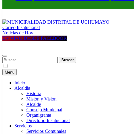
Correo Institucional
MUNICIPALIDAD DISTRITAL DE UCHUMAYO
Construyendo una nueva Historia
Noticias de Hoy
EN VIVO DESDE FACEBOOK
Buscar:
Menu
Inicio
Alcaldía
Historia
Misión y Visión
Alcalde
Consejo Municipal
Organigrama
Directorio Institucional
Servicios
Servicios Comunales