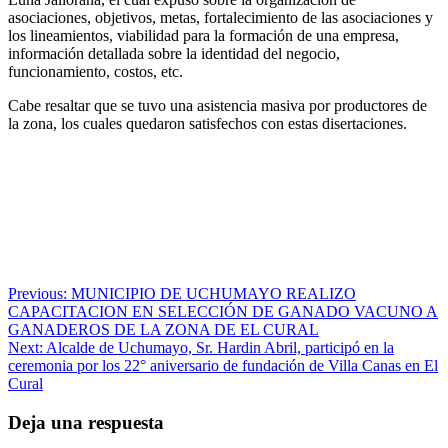
asociaciones, objetivos, metas, fortalecimiento de las asociaciones y
los lineamientos, viabilidad para la formación de una empresa,
información detallada sobre la identidad del negocio,
funcionamiento, costos, etc.
Cabe resaltar que se tuvo una asistencia masiva por productores de
la zona, los cuales quedaron satisfechos con estas disertaciones.
Navegación
Previous:
MUNICIPIO DE UCHUMAYO REALIZO
CAPACITACION EN SELECCIÓN DE GANADO VACUNO A
de
GANADEROS DE LA ZONA DE EL CURAL
entradas
Next:
Alcalde de Uchumayo, Sr. Hardin Abril, participó en la
ceremonia por los 22° aniversario de fundación de Villa Canas en El
Cural
Deja una respuesta