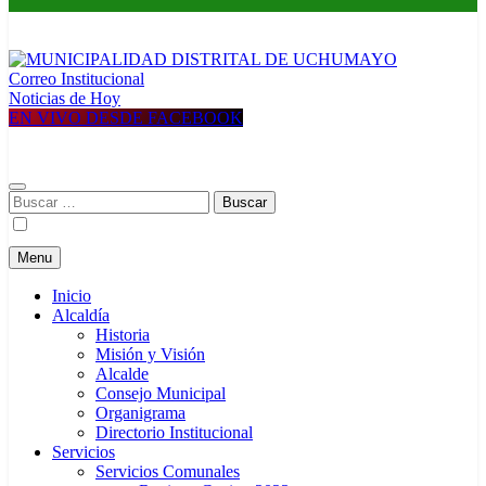
Correo Institucional
MUNICIPALIDAD DISTRITAL DE UCHUMAYO
Construyendo una nueva Historia
Noticias de Hoy
EN VIVO DESDE FACEBOOK
Buscar:
Menu
Inicio
Alcaldía
Historia
Misión y Visión
Alcalde
Consejo Municipal
Organigrama
Directorio Institucional
Servicios
Servicios Comunales