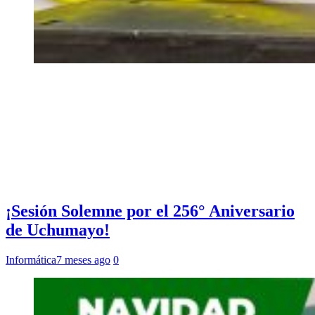
¡Sesión Solemne por el 256° Aniversario
de Uchumayo!
Informática
7 meses ago
0