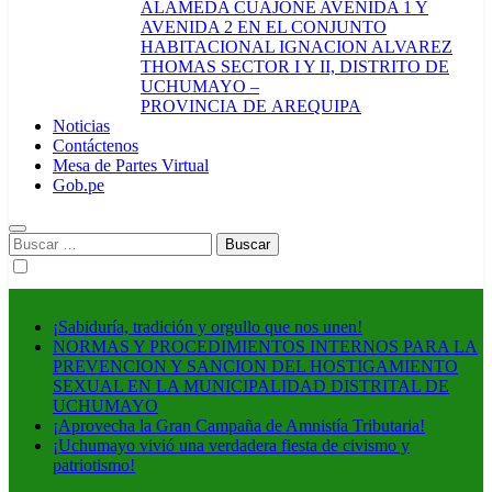
ALAMEDA CUAJONE AVENIDA 1 Y
AVENIDA 2 EN EL CONJUNTO
HABITACIONAL IGNACION ALVAREZ
THOMAS SECTOR I Y II, DISTRITO DE
UCHUMAYO –
PROVINCIA DE AREQUIPA
Noticias
Contáctenos
Mesa de Partes Virtual
Gob.pe
Buscar:
¡Sabiduría, tradición y orgullo que nos unen!
NORMAS Y PROCEDIMIENTOS INTERNOS PARA LA
PREVENCION Y SANCION DEL HOSTIGAMIENTO
SEXUAL EN LA MUNICIPALIDAD DISTRITAL DE
UCHUMAYO
¡Aprovecha la Gran Campaña de Amnistía Tributaria!
¡Uchumayo vivió una verdadera fiesta de civismo y
patriotismo!