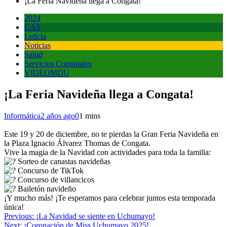
¡La Feria Navideña llega a Congata!
2024
CAS
Leticia
Noticias
Salud
Servicios Comunales
VIDEOMDU
¡La Feria Navideña llega a Congata!
Informática
2 años ago
0
1 mins
Este 19 y 20 de diciembre, no te pierdas la Gran Feria Navideña en
la Plaza Ignacio Álvarez Thomas de Congata.
Vive la magia de la Navidad con actividades para toda la familia:
Sorteo de canastas navideñas
Concurso de TikTok
Concurso de villancicos
Bailetón navideño
¡Y mucho más! ¡Te esperamos para celebrar juntos esta temporada
única!
Navegación
Previous:
¡La Navidad se siente en Uchumayo!
Next:
¡Coronación de Miss Uchumayo 2025!