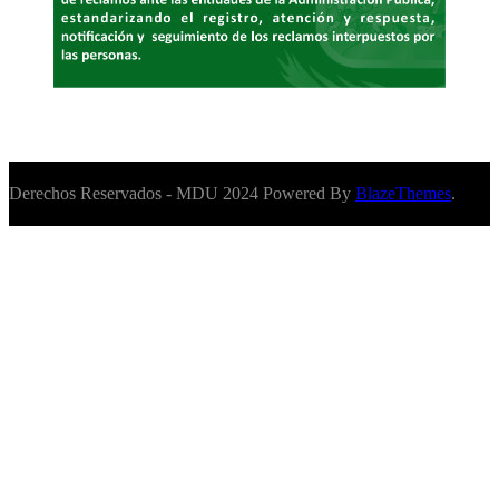
Derechos Reservados - MDU 2024 Powered By
BlazeThemes
.