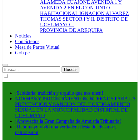
ALAMEDA CUAJONE AVENIDA 1 Y
AVENIDA 2 EN EL CONJUNTO
HABITACIONAL IGNACION ALVAREZ
THOMAS SECTOR I Y II, DISTRITO DE
UCHUMAYO –
PROVINCIA DE AREQUIPA
Noticias
Contáctenos
Mesa de Partes Virtual
Gob.pe
Buscar:
¡Sabiduría, tradición y orgullo que nos unen!
NORMAS Y PROCEDIMIENTOS INTERNOS PARA LA
PREVENCION Y SANCION DEL HOSTIGAMIENTO
SEXUAL EN LA MUNICIPALIDAD DISTRITAL DE
UCHUMAYO
¡Aprovecha la Gran Campaña de Amnistía Tributaria!
¡Uchumayo vivió una verdadera fiesta de civismo y
patriotismo!