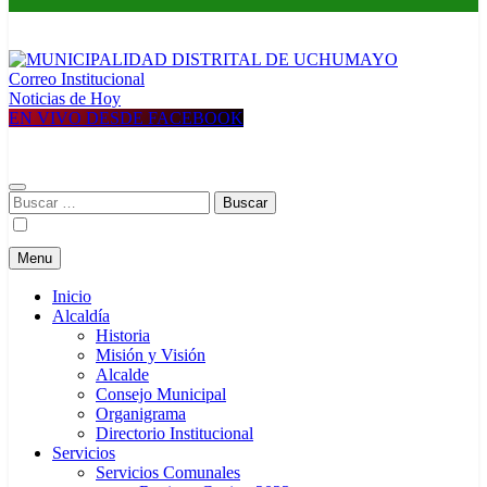
Correo Institucional
MUNICIPALIDAD DISTRITAL DE UCHUMAYO
Construyendo una nueva Historia
Noticias de Hoy
EN VIVO DESDE FACEBOOK
Buscar:
Menu
Inicio
Alcaldía
Historia
Misión y Visión
Alcalde
Consejo Municipal
Organigrama
Directorio Institucional
Servicios
Servicios Comunales