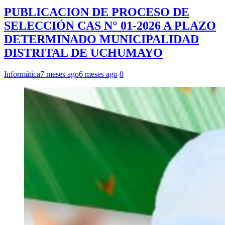
PUBLICACION DE PROCESO DE
SELECCIÓN CAS N° 01-2026 A PLAZO
DETERMINADO MUNICIPALIDAD
DISTRITAL DE UCHUMAYO
Informática
7 meses ago
6 meses ago
0