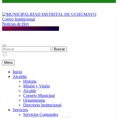
Correo Institucional
MUNICIPALIDAD DISTRITAL DE UCHUMAYO
Construyendo una nueva Historia
Noticias de Hoy
EN VIVO DESDE FACEBOOK
Buscar:
Menu
Inicio
Alcaldía
Historia
Misión y Visión
Alcalde
Consejo Municipal
Organigrama
Directorio Institucional
Servicios
Servicios Comunales