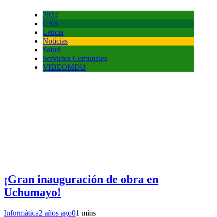
2024
CAS
Leticia
Noticias
Salud
Servicios Comunales
VIDEOMDU
¡Gran inauguración de obra en
Uchumayo!
Informática
2 años ago
0
1 mins