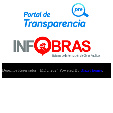
Derechos Reservados - MDU 2024 Powered By
BlazeThemes
.