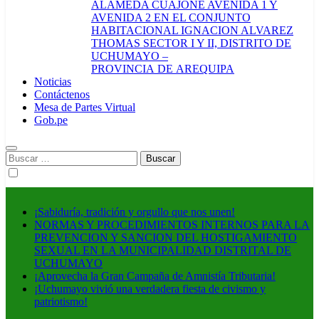
ALAMEDA CUAJONE AVENIDA 1 Y
AVENIDA 2 EN EL CONJUNTO
HABITACIONAL IGNACION ALVAREZ
THOMAS SECTOR I Y II, DISTRITO DE
UCHUMAYO –
PROVINCIA DE AREQUIPA
Noticias
Contáctenos
Mesa de Partes Virtual
Gob.pe
Buscar:
¡Sabiduría, tradición y orgullo que nos unen!
NORMAS Y PROCEDIMIENTOS INTERNOS PARA LA
PREVENCION Y SANCION DEL HOSTIGAMIENTO
SEXUAL EN LA MUNICIPALIDAD DISTRITAL DE
UCHUMAYO
¡Aprovecha la Gran Campaña de Amnistía Tributaria!
¡Uchumayo vivió una verdadera fiesta de civismo y
patriotismo!