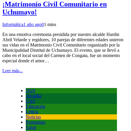
¡Matrimonio Civil Comunitario en
Uchumayo!
Informática
1 año ago
0
1 mins
En una emotiva ceremonia presidida por nuestro alcalde Hardin
Abril Velarde y regidores, 10 parejas de diferentes edades unieron
sus vidas en el Matrimonio Civil Comunitario organizado por la
Municipalidad Distrital de Uchumayo. El evento, que se llevó a
cabo en el local social del Carmen de Congata, fue un momento
especial donde el amor…
Leer más...
2024
Alcaldía
CAS
Educación
Leticia
Noticias
Programas
Salud