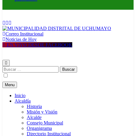
Correo Institucional
MUNICIPALIDAD DISTRITAL DE UCHUMAYO
Construyendo una nueva Historia
Noticias de Hoy
EN VIVO DESDE FACEBOOK
Buscar:
Menu
Inicio
Alcaldía
Historia
Misión y Visión
Alcalde
Consejo Municipal
Organigrama
Directorio Institucional