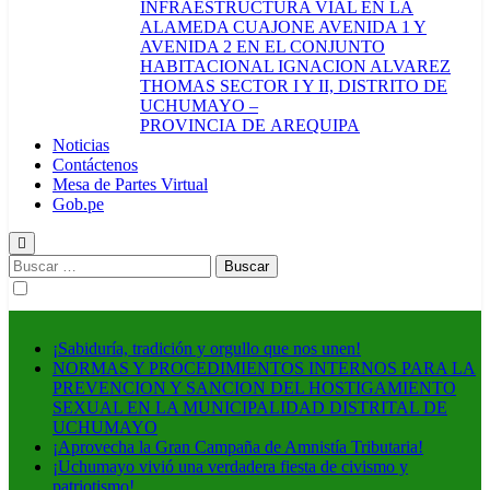
INFRAESTRUCTURA VIAL EN LA
ALAMEDA CUAJONE AVENIDA 1 Y
AVENIDA 2 EN EL CONJUNTO
HABITACIONAL IGNACION ALVAREZ
THOMAS SECTOR I Y II, DISTRITO DE
UCHUMAYO –
PROVINCIA DE AREQUIPA
Noticias
Contáctenos
Mesa de Partes Virtual
Gob.pe
Buscar:
¡Sabiduría, tradición y orgullo que nos unen!
NORMAS Y PROCEDIMIENTOS INTERNOS PARA LA
PREVENCION Y SANCION DEL HOSTIGAMIENTO
SEXUAL EN LA MUNICIPALIDAD DISTRITAL DE
UCHUMAYO
¡Aprovecha la Gran Campaña de Amnistía Tributaria!
¡Uchumayo vivió una verdadera fiesta de civismo y
patriotismo!