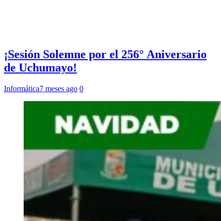
¡Sesión Solemne por el 256° Aniversario
de Uchumayo!
Informática
7 meses ago
0