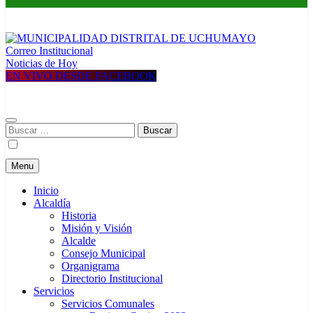
Correo Institucional
MUNICIPALIDAD DISTRITAL DE UCHUMAYO
Construyendo una nueva Historia
Noticias de Hoy
EN VIVO DESDE FACEBOOK
Buscar:
Menu
Inicio
Alcaldía
Historia
Misión y Visión
Alcalde
Consejo Municipal
Organigrama
Directorio Institucional
Servicios
Servicios Comunales