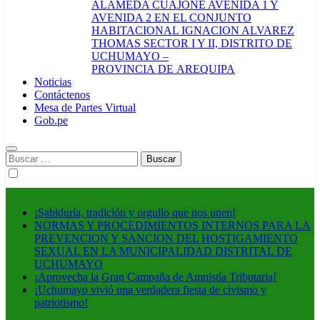
ALAMEDA CUAJONE AVENIDA 1 Y
AVENIDA 2 EN EL CONJUNTO
HABITACIONAL IGNACION ALVAREZ
THOMAS SECTOR I Y II, DISTRITO DE
UCHUMAYO –
PROVINCIA DE AREQUIPA
Noticias
Contáctenos
Mesa de Partes Virtual
Gob.pe
Buscar:
¡Sabiduría, tradición y orgullo que nos unen!
NORMAS Y PROCEDIMIENTOS INTERNOS PARA LA
PREVENCION Y SANCION DEL HOSTIGAMIENTO
SEXUAL EN LA MUNICIPALIDAD DISTRITAL DE
UCHUMAYO
¡Aprovecha la Gran Campaña de Amnistía Tributaria!
¡Uchumayo vivió una verdadera fiesta de civismo y
patriotismo!