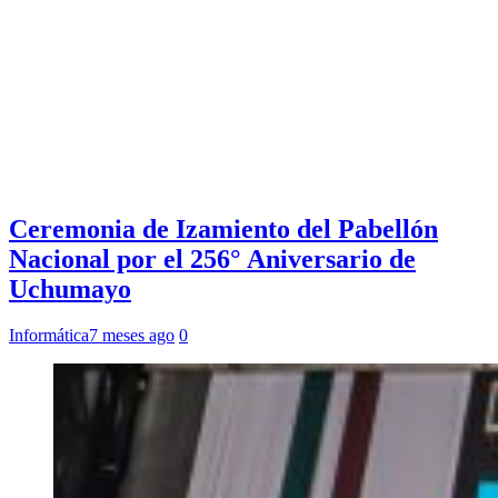
Ceremonia de Izamiento del Pabellón
Nacional por el 256° Aniversario de
Uchumayo
Informática
7 meses ago
0