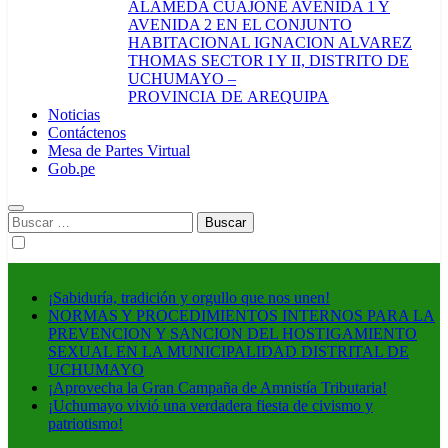
ALAMEDA CUAJONE AVENIDA 1 Y
AVENIDA 2 EN EL CONJUNTO
HABITACIONAL IGNACION ALVAREZ
THOMAS SECTOR I Y II, DISTRITO DE
UCHUMAYO –
PROVINCIA DE AREQUIPA
Noticias
Contáctenos
Mesa de Partes Virtual
Gob.pe
Buscar:
¡Sabiduría, tradición y orgullo que nos unen!
NORMAS Y PROCEDIMIENTOS INTERNOS PARA LA
PREVENCION Y SANCION DEL HOSTIGAMIENTO
SEXUAL EN LA MUNICIPALIDAD DISTRITAL DE
UCHUMAYO
¡Aprovecha la Gran Campaña de Amnistía Tributaria!
¡Uchumayo vivió una verdadera fiesta de civismo y
patriotismo!