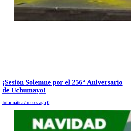
¡Sesión Solemne por el 256° Aniversario
de Uchumayo!
Informática
7 meses ago
0