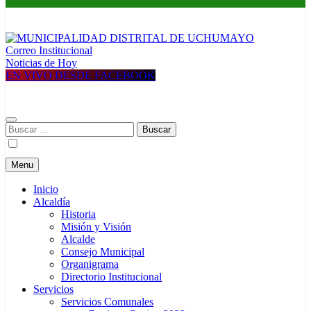
Correo Institucional
MUNICIPALIDAD DISTRITAL DE UCHUMAYO
Construyendo una nueva Historia
Noticias de Hoy
EN VIVO DESDE FACEBOOK
Buscar:
Menu
Inicio
Alcaldía
Historia
Misión y Visión
Alcalde
Consejo Municipal
Organigrama
Directorio Institucional
Servicios
Servicios Comunales