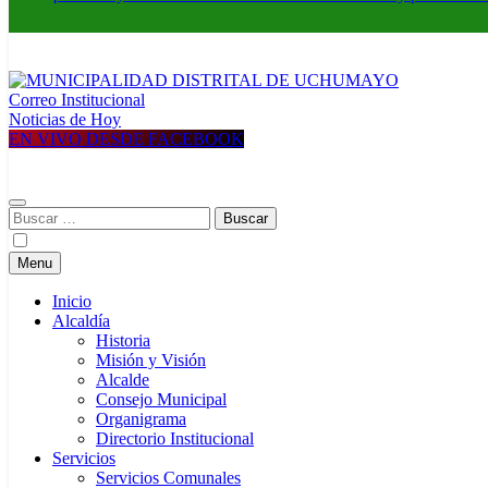
Correo Institucional
MUNICIPALIDAD DISTRITAL DE UCHUMAYO
Construyendo una nueva Historia
Noticias de Hoy
EN VIVO DESDE FACEBOOK
Buscar:
Menu
Inicio
Alcaldía
Historia
Misión y Visión
Alcalde
Consejo Municipal
Organigrama
Directorio Institucional
Servicios
Servicios Comunales