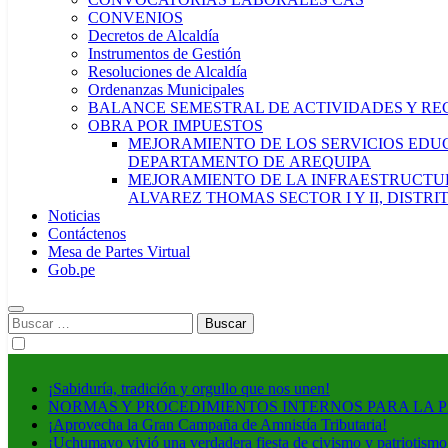
CONVENIOS
Decretos de Alcaldía
Instrumentos de Gestión
Resoluciones de Alcaldía
Ordenanzas Municipales
BALANCE SEMESTRAL DE ACTIVIDADES Y RE
OBRA POR IMPUESTOS
MEJORAMIENTO DE LOS SERVICIOS EDUCA
DEPARTAMENTO DE AREQUIPA
MEJORAMIENTO DE LA INFRAESTRUCTUR
ALVAREZ THOMAS SECTOR I Y II, DISTR
Noticias
Contáctenos
Mesa de Partes Virtual
Gob.pe
Buscar:
¡Sabiduría, tradición y orgullo que nos unen!
NORMAS Y PROCEDIMIENTOS INTERNOS PARA LA 
¡Aprovecha la Gran Campaña de Amnistía Tributaria!
¡Uchumayo vivió una verdadera fiesta de civismo y patriotismo