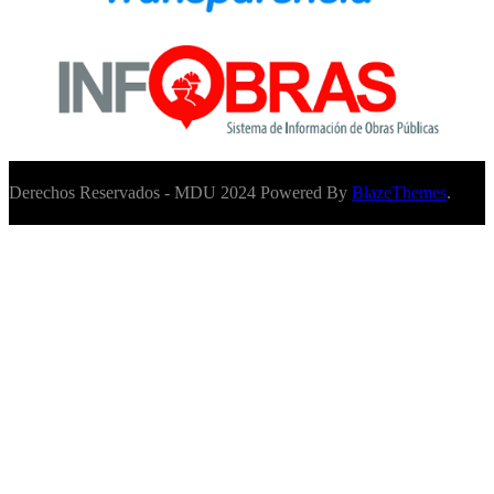
Derechos Reservados - MDU 2024 Powered By
BlazeThemes
.