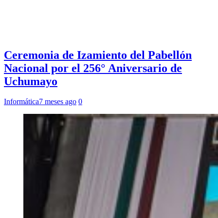
Ceremonia de Izamiento del Pabellón
Nacional por el 256° Aniversario de
Uchumayo
Informática
7 meses ago
0