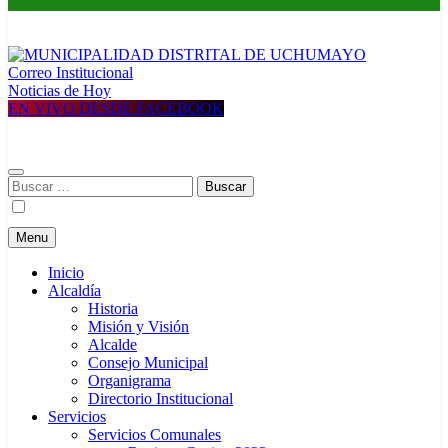
Correo Institucional
MUNICIPALIDAD DISTRITAL DE UCHUMAYO
Construyendo una nueva Historia
Noticias de Hoy
EN VIVO DESDE FACEBOOK
Buscar:
Menu
Inicio
Alcaldía
Historia
Misión y Visión
Alcalde
Consejo Municipal
Organigrama
Directorio Institucional
Servicios
Servicios Comunales