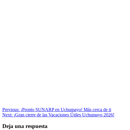
Navegación
Previous:
¡Pronto SUNARP en Uchumayo! Más cerca de ti
Next:
¡Gran cierre de las Vacaciones Útiles Uchumayo 2026!
de
entradas
Deja una respuesta