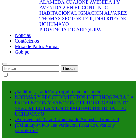
ALAMEDA CUAJONE AVENIDA 1 Y
AVENIDA 2 EN EL CONJUNTO
HABITACIONAL IGNACION ALVAREZ
THOMAS SECTOR I Y II, DISTRITO DE
UCHUMAYO –
PROVINCIA DE AREQUIPA
Noticias
Contáctenos
Mesa de Partes Virtual
Gob.pe
Buscar:
¡Sabiduría, tradición y orgullo que nos unen!
NORMAS Y PROCEDIMIENTOS INTERNOS PARA LA
PREVENCION Y SANCION DEL HOSTIGAMIENTO
SEXUAL EN LA MUNICIPALIDAD DISTRITAL DE
UCHUMAYO
¡Aprovecha la Gran Campaña de Amnistía Tributaria!
¡Uchumayo vivió una verdadera fiesta de civismo y
patriotismo!