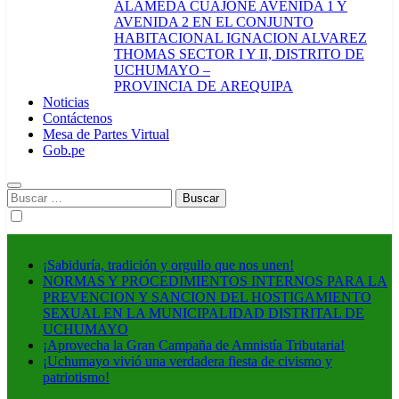
ALAMEDA CUAJONE AVENIDA 1 Y
AVENIDA 2 EN EL CONJUNTO
HABITACIONAL IGNACION ALVAREZ
THOMAS SECTOR I Y II, DISTRITO DE
UCHUMAYO –
PROVINCIA DE AREQUIPA
Noticias
Contáctenos
Mesa de Partes Virtual
Gob.pe
Buscar:
¡Sabiduría, tradición y orgullo que nos unen!
NORMAS Y PROCEDIMIENTOS INTERNOS PARA LA
PREVENCION Y SANCION DEL HOSTIGAMIENTO
SEXUAL EN LA MUNICIPALIDAD DISTRITAL DE
UCHUMAYO
¡Aprovecha la Gran Campaña de Amnistía Tributaria!
¡Uchumayo vivió una verdadera fiesta de civismo y
patriotismo!