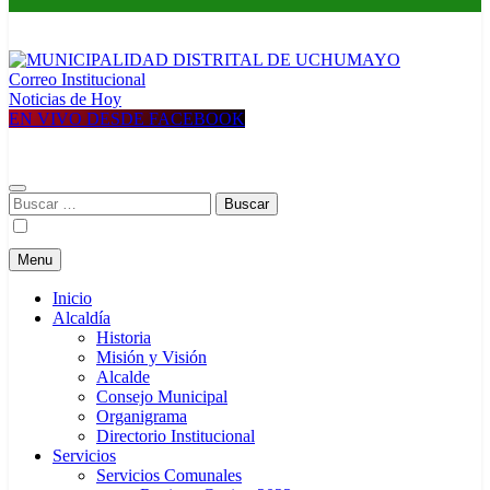
Correo Institucional
MUNICIPALIDAD DISTRITAL DE UCHUMAYO
Construyendo una nueva Historia
Noticias de Hoy
EN VIVO DESDE FACEBOOK
Buscar:
Menu
Inicio
Alcaldía
Historia
Misión y Visión
Alcalde
Consejo Municipal
Organigrama
Directorio Institucional
Servicios
Servicios Comunales