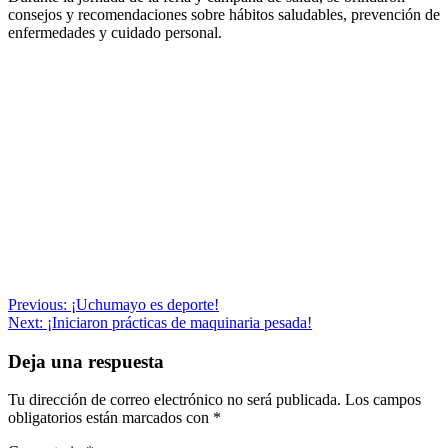
consejos y recomendaciones sobre hábitos saludables, prevención de
enfermedades y cuidado personal.
Navegación
Previous:
¡Uchumayo es deporte!
Next:
¡Iniciaron prácticas de maquinaria pesada!
de
entradas
Deja una respuesta
Tu dirección de correo electrónico no será publicada.
Los campos
obligatorios están marcados con
*