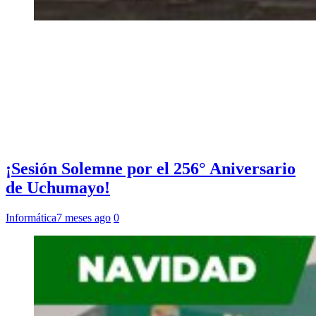
¡Sesión Solemne por el 256° Aniversario
de Uchumayo!
Informática
7 meses ago
0