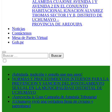
ALAMEDA CUAJONE AVENIDA 1 Y
AVENIDA 2 EN EL CONJUNTO
HABITACIONAL IGNACION ALVAREZ
THOMAS SECTOR I Y II, DISTRITO DE
UCHUMAYO –
PROVINCIA DE AREQUIPA
Noticias
Contáctenos
Mesa de Partes Virtual
Gob.pe
Buscar:
¡Sabiduría, tradición y orgullo que nos unen!
NORMAS Y PROCEDIMIENTOS INTERNOS PARA LA
PREVENCION Y SANCION DEL HOSTIGAMIENTO
SEXUAL EN LA MUNICIPALIDAD DISTRITAL DE
UCHUMAYO
¡Aprovecha la Gran Campaña de Amnistía Tributaria!
¡Uchumayo vivió una verdadera fiesta de civismo y
patriotismo!