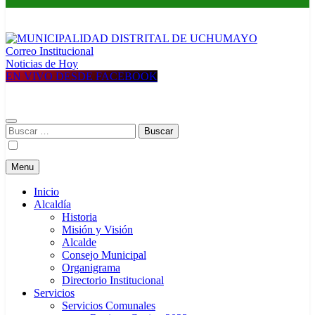
Correo Institucional
MUNICIPALIDAD DISTRITAL DE UCHUMAYO
Construyendo una nueva Historia
Noticias de Hoy
EN VIVO DESDE FACEBOOK
Buscar:
Menu
Inicio
Alcaldía
Historia
Misión y Visión
Alcalde
Consejo Municipal
Organigrama
Directorio Institucional
Servicios
Servicios Comunales