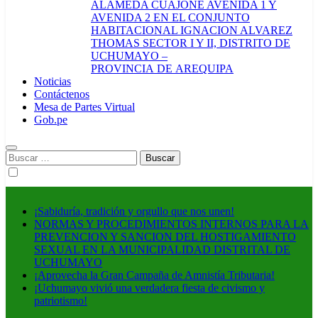
ALAMEDA CUAJONE AVENIDA 1 Y
AVENIDA 2 EN EL CONJUNTO
HABITACIONAL IGNACION ALVAREZ
THOMAS SECTOR I Y II, DISTRITO DE
UCHUMAYO –
PROVINCIA DE AREQUIPA
Noticias
Contáctenos
Mesa de Partes Virtual
Gob.pe
Buscar:
¡Sabiduría, tradición y orgullo que nos unen!
NORMAS Y PROCEDIMIENTOS INTERNOS PARA LA
PREVENCION Y SANCION DEL HOSTIGAMIENTO
SEXUAL EN LA MUNICIPALIDAD DISTRITAL DE
UCHUMAYO
¡Aprovecha la Gran Campaña de Amnistía Tributaria!
¡Uchumayo vivió una verdadera fiesta de civismo y
patriotismo!