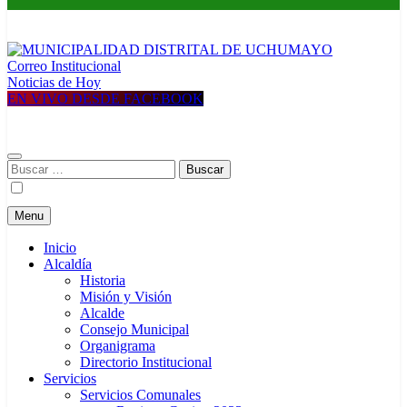
Correo Institucional
MUNICIPALIDAD DISTRITAL DE UCHUMAYO
Construyendo una nueva Historia
Noticias de Hoy
EN VIVO DESDE FACEBOOK
Buscar:
Menu
Inicio
Alcaldía
Historia
Misión y Visión
Alcalde
Consejo Municipal
Organigrama
Directorio Institucional
Servicios
Servicios Comunales