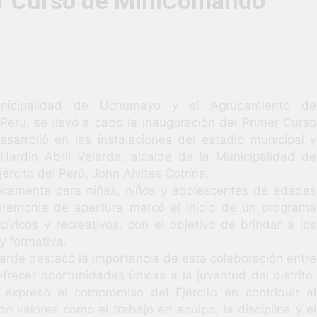
er Curso de MiniComando
3 Semanas Ag
HABILIDADES BLANDAS PARA EL ÉXITO LABORAL: PENSAMIE
unidad laboral para los vecinos de Uchumayo!
orgullo nuestras Fiestas Patrias!
Municipalidad de Uchumayo y el Agrupamiento de
Perú, se llevó a cabo la inauguración del Primer Curso
rrolló en las instalaciones del estadio municipal y
rilló en el escenario del Festival del Chimbango!
 Hardin Abril Velarde, alcalde de la Municipalidad de
cito del Perú, John Alvites Cotrina.
ficamente para niñas, niños y adolescentes de edades
eremonia de apertura marcó el inicio de un programa
ívicos y recreativos, con el objetivo de brindar a los
y formativa.
elarde destacó la importancia de esta colaboración entre
ofrecer oportunidades únicas a la juventud del distrito.
 expresó el compromiso del Ejército en contribuir al
do valores como el trabajo en equipo, la disciplina y el