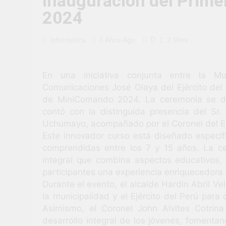
Inauguración del Prim
3 Semanas Ago
2024
TALLER DE 
PROBLEMAS
4 Semanas Ago
0
Informática
3 Años Ago
2 Mins
¡Nueva oport
4 Semanas Ago
Vivamos con 
En una iniciativa conjunta entre la 
Comunicaciones José Olaya del Ejército del 
4 Semanas Ago
de MiniComando 2024. La ceremonia se desa
¡El talento b
contó con la distinguida presencia del Sr.
1 Mes Ago
Uchumayo, acompañado por el Coronel del Ejér
Este innovador curso está diseñado especí
comprendidas entre los 7 y 15 años. La c
integral que combina aspectos educativos, c
participantes una experiencia enriquecedora 
Durante el evento, el alcalde Hardin Abril V
la municipalidad y el Ejército del Perú para 
Asimismo, el Coronel John Alvites Cotrina
desarrollo integral de los jóvenes, fomentan