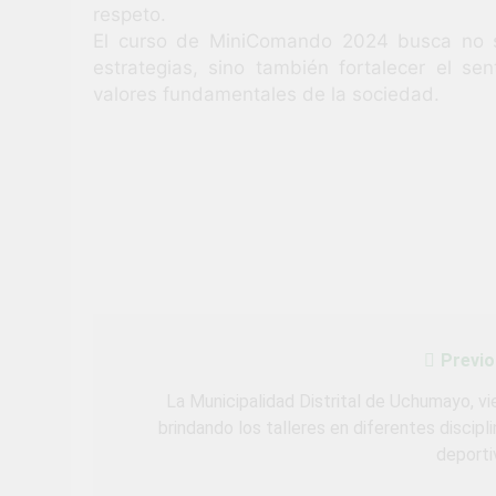
respeto.
El curso de MiniComando 2024 busca no so
estrategias, sino también fortalecer el se
valores fundamentales de la sociedad.
Previo
Navegación
de
La Municipalidad Distrital de Uchumayo, vi
brindando los talleres en diferentes discipl
entradas
deporti