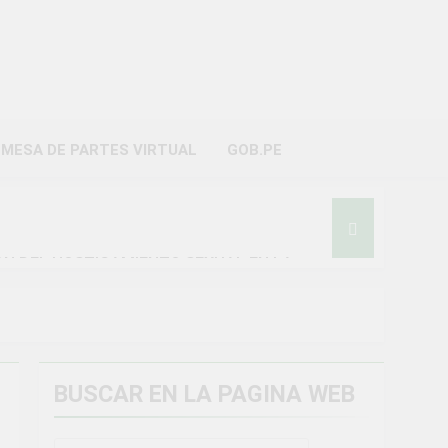
AYO
MESA DE PARTES VIRTUAL
GOB.PE
ON DEL HOSTIGAMIENTO SEXUAL EN LA
BUSCAR EN LA PAGINA WEB
miento general en Uchumayo!