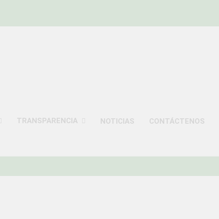
ISTRITAL DE UCHUM
TRANSPARENCIA
NOTICIAS
CONTÁCTENOS