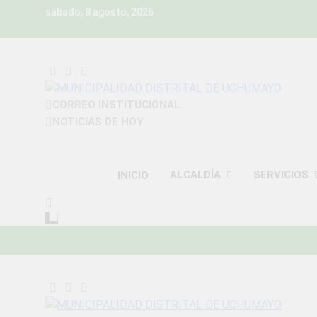
Skip
sábado, 8 agosto, 2026
to
content
MUNICIPALIDAD D
CORREO INSTITUCIONAL
Construyendo Una Nueva Historia
NOTICIAS DE HOY
ALCALDÍA
SERVICIOS
INICIO