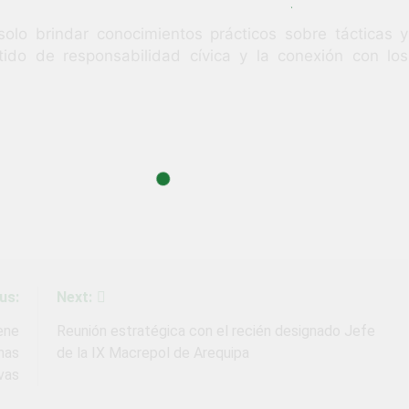
lo brindar conocimientos prácticos sobre tácticas y
ntido de responsabilidad cívica y la conexión con los
us:
Next:
ene
Reunión estratégica con el recién designado Jefe
inas
de la IX Macrepol de Arequipa
vas