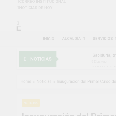
MUNICIPALIDAD D
CORREO INSTITUCIONAL
Construyendo Una Nueva Historia
NOTICIAS DE HOY
ALCALDÍA
SERVICIOS
INICIO
¡Sabiduría, t
NOTICIAS
5 Días Ago
NORMAS Y P
MUNICIPALI
2 Semanas Ago
Home
Noticias
Inauguración del Primer Curso 
¡Aprovecha l
2 Semanas Ago
¡Uchumayo vi
NOTICIAS
3 Semanas Ago
¡Desfile Cívi