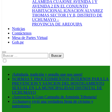
ALAMEDA CUAJONE AVENIDA 1 Y
AVENIDA 2 EN EL CONJUNTO
HABITACIONAL IGNACION ALVAREZ
THOMAS SECTOR I Y II, DISTRITO DE
UCHUMAYO –
PROVINCIA DE AREQUIPA
Noticias
Contáctenos
Mesa de Partes Virtual
Gob.pe
Buscar:
¡Sabiduría, tradición y orgullo que nos unen!
NORMAS Y PROCEDIMIENTOS INTERNOS PARA LA
PREVENCION Y SANCION DEL HOSTIGAMIENTO
SEXUAL EN LA MUNICIPALIDAD DISTRITAL DE
UCHUMAYO
¡Aprovecha la Gran Campaña de Amnistía Tributaria!
¡Uchumayo vivió una verdadera fiesta de civismo y
patriotismo!