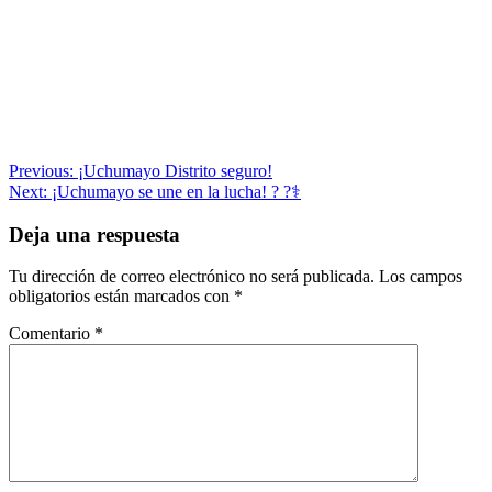
Navegación
Previous:
¡Uchumayo Distrito seguro!
Next:
¡Uchumayo se une en la lucha! ? ?‍⚕️
de
entradas
Deja una respuesta
Tu dirección de correo electrónico no será publicada.
Los campos
obligatorios están marcados con
*
Comentario
*