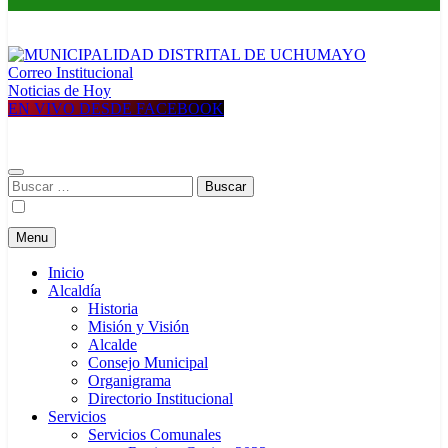
Correo Institucional
MUNICIPALIDAD DISTRITAL DE UCHUMAYO
Construyendo una nueva Historia
Noticias de Hoy
EN VIVO DESDE FACEBOOK
Buscar:
Menu
Inicio
Alcaldía
Historia
Misión y Visión
Alcalde
Consejo Municipal
Organigrama
Directorio Institucional
Servicios
Servicios Comunales