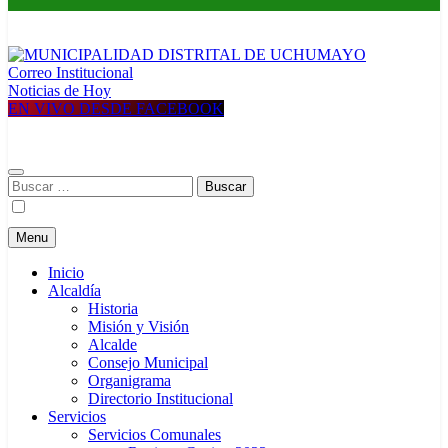
Correo Institucional
MUNICIPALIDAD DISTRITAL DE UCHUMAYO
Construyendo una nueva Historia
Noticias de Hoy
EN VIVO DESDE FACEBOOK
Buscar:
Menu
Inicio
Alcaldía
Historia
Misión y Visión
Alcalde
Consejo Municipal
Organigrama
Directorio Institucional
Servicios
Servicios Comunales