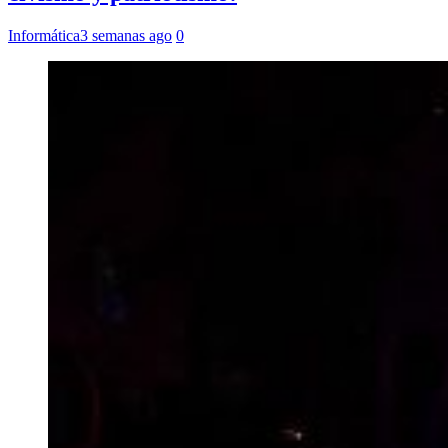
Informática
3 semanas ago
0