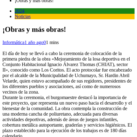
¡Obras y más obras!
2024
Noticias
¡Obras y más obras!
Informática
1 año ago
0
1 mins
El día de hoy se llevó a cabo la ceremonia de colocación de la
primera piedra de la obra «Mejoramiento de la losa deportiva en el
Conjunto Habitacional Ignacio Álvarez Thomas (CHIAT), sector
II», conocido como Los Coritos. El acto protocolar fue encabezado
por el alcalde de la Municipalidad de Uchumayo, Sr. Hardin Abril
Velarde, quien estuvo acompañado de sus regidores, presidentes de
los diferentes pueblos y asociaciones, así como de numerosos
vecinos de la zona.
Durante la ceremonia, el burgomaestre destacó la importancia de
este proyecto, que representa un nuevo paso hacia el desarrollo y el
bienestar de la comunidad. La obra contempla la construcción de
una moderna cancha de poliuretano, adecuada para diversas
actividades deportivas, además de áreas de juegos infantiles,
cobertura metálica autoportante, graderías y servicios higiénicos. El
plazo establecido para la ejecución de los trabajos es de 180 días
calendario.