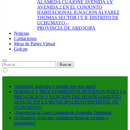
ALAMEDA CUAJONE AVENIDA 1 Y
AVENIDA 2 EN EL CONJUNTO
HABITACIONAL IGNACION ALVAREZ
THOMAS SECTOR I Y II, DISTRITO DE
UCHUMAYO –
PROVINCIA DE AREQUIPA
Noticias
Contáctenos
Mesa de Partes Virtual
Gob.pe
Buscar:
¡Sabiduría, tradición y orgullo que nos unen!
NORMAS Y PROCEDIMIENTOS INTERNOS PARA LA
PREVENCION Y SANCION DEL HOSTIGAMIENTO
SEXUAL EN LA MUNICIPALIDAD DISTRITAL DE
UCHUMAYO
¡Aprovecha la Gran Campaña de Amnistía Tributaria!
¡Uchumayo vivió una verdadera fiesta de civismo y
patriotismo!