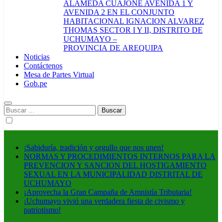
ALAMEDA CUAJONE AVENIDA 1 Y
AVENIDA 2 EN EL CONJUNTO
HABITACIONAL IGNACION ALVAREZ
THOMAS SECTOR I Y II, DISTRITO DE
UCHUMAYO –
PROVINCIA DE AREQUIPA
Noticias
Contáctenos
Mesa de Partes Virtual
Gob.pe
Buscar:
¡Sabiduría, tradición y orgullo que nos unen!
NORMAS Y PROCEDIMIENTOS INTERNOS PARA LA
PREVENCION Y SANCION DEL HOSTIGAMIENTO
SEXUAL EN LA MUNICIPALIDAD DISTRITAL DE
UCHUMAYO
¡Aprovecha la Gran Campaña de Amnistía Tributaria!
¡Uchumayo vivió una verdadera fiesta de civismo y
patriotismo!