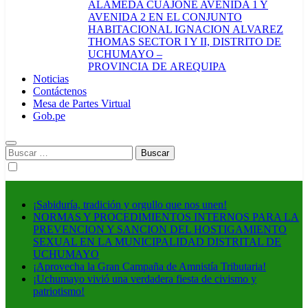
ALAMEDA CUAJONE AVENIDA 1 Y
AVENIDA 2 EN EL CONJUNTO
HABITACIONAL IGNACION ALVAREZ
THOMAS SECTOR I Y II, DISTRITO DE
UCHUMAYO –
PROVINCIA DE AREQUIPA
Noticias
Contáctenos
Mesa de Partes Virtual
Gob.pe
Buscar:
¡Sabiduría, tradición y orgullo que nos unen!
NORMAS Y PROCEDIMIENTOS INTERNOS PARA LA
PREVENCION Y SANCION DEL HOSTIGAMIENTO
SEXUAL EN LA MUNICIPALIDAD DISTRITAL DE
UCHUMAYO
¡Aprovecha la Gran Campaña de Amnistía Tributaria!
¡Uchumayo vivió una verdadera fiesta de civismo y
patriotismo!