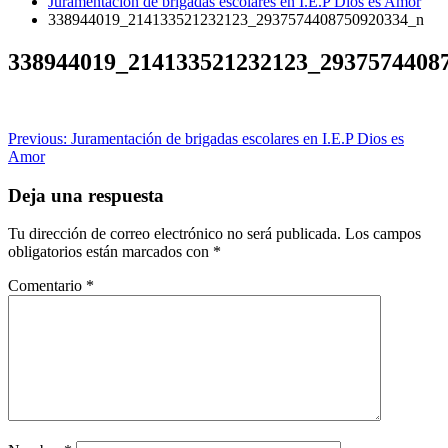
Juramentación de brigadas escolares en I.E.P Dios es Amor
338944019_214133521232123_2937574408750920334_n
338944019_214133521232123_2937574408
Navegación
Previous:
Juramentación de brigadas escolares en I.E.P Dios es
Amor
de
entradas
Deja una respuesta
Tu dirección de correo electrónico no será publicada.
Los campos
obligatorios están marcados con
*
Comentario
*