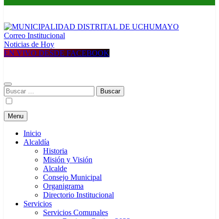
Correo Institucional
MUNICIPALIDAD DISTRITAL DE UCHUMAYO
Construyendo una nueva Historia
Noticias de Hoy
EN VIVO DESDE FACEBOOK
Buscar:
Menu
Inicio
Alcaldía
Historia
Misión y Visión
Alcalde
Consejo Municipal
Organigrama
Directorio Institucional
Servicios
Servicios Comunales