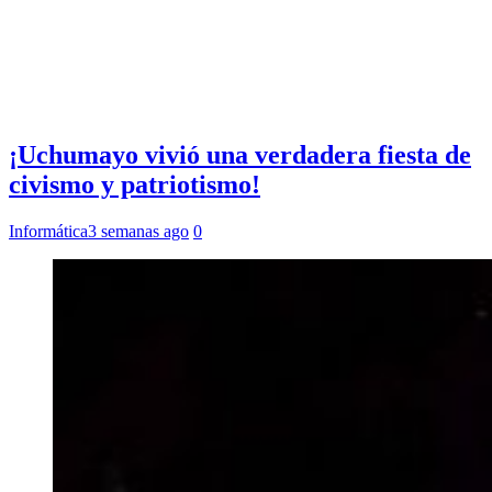
¡Uchumayo vivió una verdadera fiesta de
civismo y patriotismo!
Informática
3 semanas ago
0