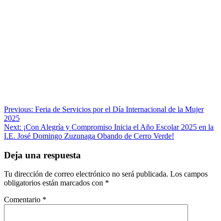
Navegación
Previous:
Feria de Servicios por el Día Internacional de la Mujer
2025
de
Next:
¡Con Alegría y Compromiso Inicia el Año Escolar 2025 en la
entradas
I.E. José Domingo Zuzunaga Obando de Cerro Verde!
Deja una respuesta
Tu dirección de correo electrónico no será publicada.
Los campos
obligatorios están marcados con
*
Comentario
*