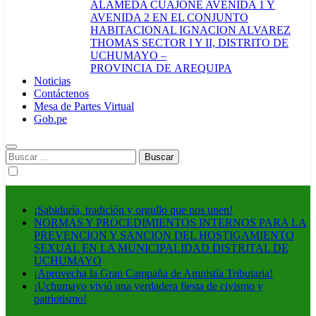
ALAMEDA CUAJONE AVENIDA 1 Y
AVENIDA 2 EN EL CONJUNTO
HABITACIONAL IGNACION ALVAREZ
THOMAS SECTOR I Y II, DISTRITO DE
UCHUMAYO –
PROVINCIA DE AREQUIPA
Noticias
Contáctenos
Mesa de Partes Virtual
Gob.pe
Buscar:
¡Sabiduría, tradición y orgullo que nos unen!
NORMAS Y PROCEDIMIENTOS INTERNOS PARA LA
PREVENCION Y SANCION DEL HOSTIGAMIENTO
SEXUAL EN LA MUNICIPALIDAD DISTRITAL DE
UCHUMAYO
¡Aprovecha la Gran Campaña de Amnistía Tributaria!
¡Uchumayo vivió una verdadera fiesta de civismo y
patriotismo!