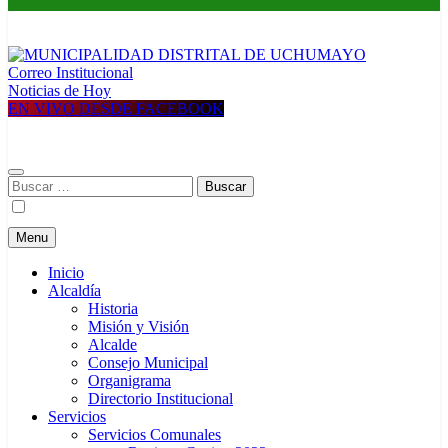
Correo Institucional
MUNICIPALIDAD DISTRITAL DE UCHUMAYO
Construyendo una nueva Historia
Noticias de Hoy
EN VIVO DESDE FACEBOOK
Buscar:
Menu
Inicio
Alcaldía
Historia
Misión y Visión
Alcalde
Consejo Municipal
Organigrama
Directorio Institucional
Servicios
Servicios Comunales