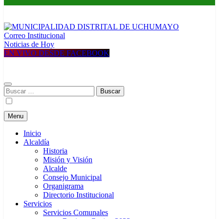
Correo Institucional
MUNICIPALIDAD DISTRITAL DE UCHUMAYO
Construyendo una nueva Historia
Noticias de Hoy
EN VIVO DESDE FACEBOOK
Buscar:
Menu
Inicio
Alcaldía
Historia
Misión y Visión
Alcalde
Consejo Municipal
Organigrama
Directorio Institucional
Servicios
Servicios Comunales