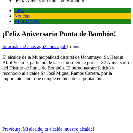
¡Feliz Aniversario Punta de Bombón!
2024
Noticias
VIDEOMDU
¡Feliz Aniversario Punta de Bombón!
Informática
2 años ago
2 años ago
0
1 mins
El alcalde de la Municipalidad distrital de Uchumayo, Sr. Hardin
Abril Velarde, participó de la sesión solemne por el 182 Aniversario
del Distrito de Punta de Bombón. El burgomaestre felicitó y
reconoció al alcalde Sr. José Miguel Ramos Carrera, por la
importante labor que cumple en bien de su población.
Navegación
Previous:
¡Mi alcalde, tu alcalde, nuestro alcalde!