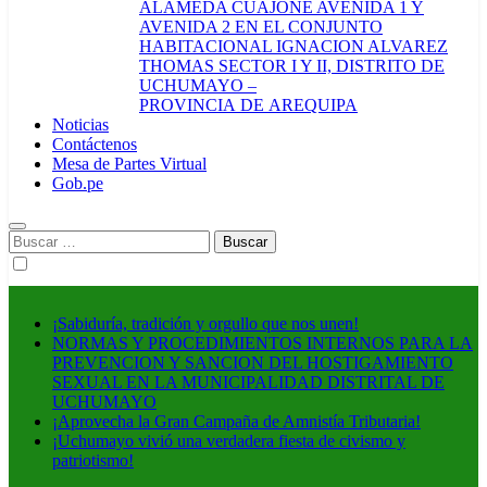
ALAMEDA CUAJONE AVENIDA 1 Y
AVENIDA 2 EN EL CONJUNTO
HABITACIONAL IGNACION ALVAREZ
THOMAS SECTOR I Y II, DISTRITO DE
UCHUMAYO –
PROVINCIA DE AREQUIPA
Noticias
Contáctenos
Mesa de Partes Virtual
Gob.pe
Buscar:
¡Sabiduría, tradición y orgullo que nos unen!
NORMAS Y PROCEDIMIENTOS INTERNOS PARA LA
PREVENCION Y SANCION DEL HOSTIGAMIENTO
SEXUAL EN LA MUNICIPALIDAD DISTRITAL DE
UCHUMAYO
¡Aprovecha la Gran Campaña de Amnistía Tributaria!
¡Uchumayo vivió una verdadera fiesta de civismo y
patriotismo!