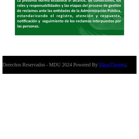
Derechos Reservados - MDU 2024 Powered By
BlazeThemes
.