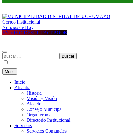
Correo Institucional
MUNICIPALIDAD DISTRITAL DE UCHUMAYO
Construyendo una nueva Historia
Noticias de Hoy
EN VIVO DESDE FACEBOOK
Buscar:
Menu
Inicio
Alcaldía
Historia
Misión y Visión
Alcalde
Consejo Municipal
Organigrama
Directorio Institucional
Servicios
Servicios Comunales