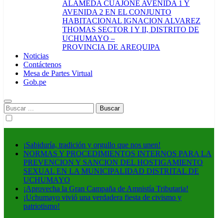
ALAMEDA CUAJONE AVENIDA 1 Y
AVENIDA 2 EN EL CONJUNTO
HABITACIONAL IGNACION ALVAREZ
THOMAS SECTOR I Y II, DISTRITO DE
UCHUMAYO –
PROVINCIA DE AREQUIPA
Noticias
Contáctenos
Mesa de Partes Virtual
Gob.pe
Buscar:
¡Sabiduría, tradición y orgullo que nos unen!
NORMAS Y PROCEDIMIENTOS INTERNOS PARA LA
PREVENCION Y SANCION DEL HOSTIGAMIENTO
SEXUAL EN LA MUNICIPALIDAD DISTRITAL DE
UCHUMAYO
¡Aprovecha la Gran Campaña de Amnistía Tributaria!
¡Uchumayo vivió una verdadera fiesta de civismo y
patriotismo!