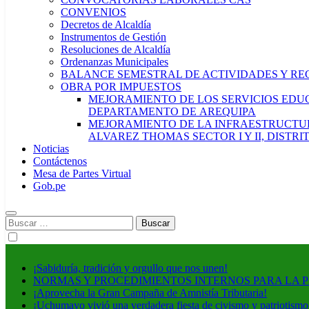
CONVENIOS
Decretos de Alcaldía
Instrumentos de Gestión
Resoluciones de Alcaldía
Ordenanzas Municipales
BALANCE SEMESTRAL DE ACTIVIDADES Y RE
OBRA POR IMPUESTOS
MEJORAMIENTO DE LOS SERVICIOS EDUCA
DEPARTAMENTO DE AREQUIPA
MEJORAMIENTO DE LA INFRAESTRUCTUR
ALVAREZ THOMAS SECTOR I Y II, DISTR
Noticias
Contáctenos
Mesa de Partes Virtual
Gob.pe
Buscar:
¡Sabiduría, tradición y orgullo que nos unen!
NORMAS Y PROCEDIMIENTOS INTERNOS PARA LA 
¡Aprovecha la Gran Campaña de Amnistía Tributaria!
¡Uchumayo vivió una verdadera fiesta de civismo y patriotismo