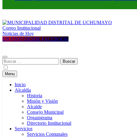
Correo Institucional
MUNICIPALIDAD DISTRITAL DE UCHUMAYO
Construyendo una nueva Historia
Noticias de Hoy
EN VIVO DESDE FACEBOOK
Buscar:
Menu
Inicio
Alcaldía
Historia
Misión y Visión
Alcalde
Consejo Municipal
Organigrama
Directorio Institucional
Servicios
Servicios Comunales