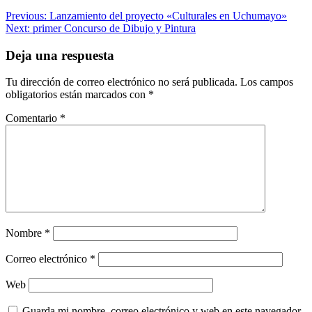
Navegación
Previous:
Lanzamiento del proyecto «Culturales en Uchumayo»
Next:
primer Concurso de Dibujo y Pintura
de
entradas
Deja una respuesta
Tu dirección de correo electrónico no será publicada.
Los campos
obligatorios están marcados con
*
Comentario
*
Nombre
*
Correo electrónico
*
Web
Guarda mi nombre, correo electrónico y web en este navegador