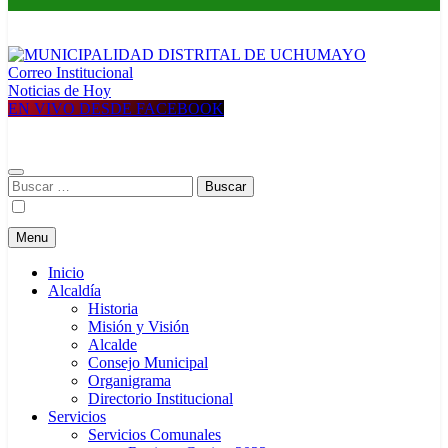
Correo Institucional
MUNICIPALIDAD DISTRITAL DE UCHUMAYO
Construyendo una nueva Historia
Noticias de Hoy
EN VIVO DESDE FACEBOOK
Buscar:
Menu
Inicio
Alcaldía
Historia
Misión y Visión
Alcalde
Consejo Municipal
Organigrama
Directorio Institucional
Servicios
Servicios Comunales