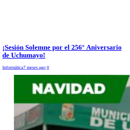
¡Sesión Solemne por el 256° Aniversario
de Uchumayo!
Informática
7 meses ago
0