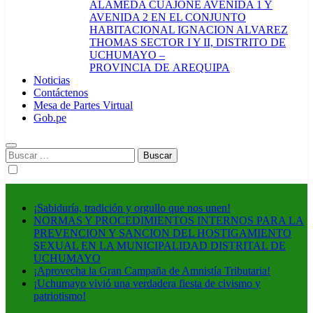
ALAMEDA CUAJONE AVENIDA 1 Y
AVENIDA 2 EN EL CONJUNTO
HABITACIONAL IGNACION ALVAREZ
THOMAS SECTOR I Y II, DISTRITO DE
UCHUMAYO –
PROVINCIA DE AREQUIPA
Noticias
Contáctenos
Mesa de Partes Virtual
Gob.pe
Buscar:
¡Sabiduría, tradición y orgullo que nos unen!
NORMAS Y PROCEDIMIENTOS INTERNOS PARA LA
PREVENCION Y SANCION DEL HOSTIGAMIENTO
SEXUAL EN LA MUNICIPALIDAD DISTRITAL DE
UCHUMAYO
¡Aprovecha la Gran Campaña de Amnistía Tributaria!
¡Uchumayo vivió una verdadera fiesta de civismo y
patriotismo!