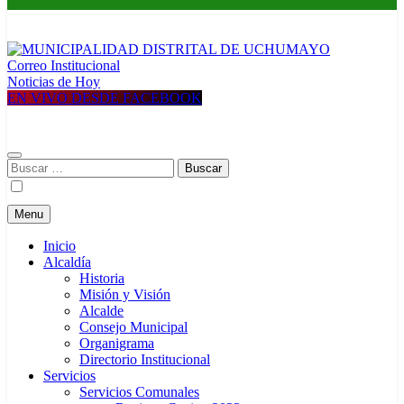
Correo Institucional
MUNICIPALIDAD DISTRITAL DE UCHUMAYO
Construyendo una nueva Historia
Noticias de Hoy
EN VIVO DESDE FACEBOOK
Buscar:
Menu
Inicio
Alcaldía
Historia
Misión y Visión
Alcalde
Consejo Municipal
Organigrama
Directorio Institucional
Servicios
Servicios Comunales