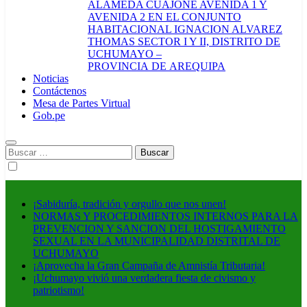
ALAMEDA CUAJONE AVENIDA 1 Y
AVENIDA 2 EN EL CONJUNTO
HABITACIONAL IGNACION ALVAREZ
THOMAS SECTOR I Y II, DISTRITO DE
UCHUMAYO –
PROVINCIA DE AREQUIPA
Noticias
Contáctenos
Mesa de Partes Virtual
Gob.pe
Buscar:
¡Sabiduría, tradición y orgullo que nos unen!
NORMAS Y PROCEDIMIENTOS INTERNOS PARA LA
PREVENCION Y SANCION DEL HOSTIGAMIENTO
SEXUAL EN LA MUNICIPALIDAD DISTRITAL DE
UCHUMAYO
¡Aprovecha la Gran Campaña de Amnistía Tributaria!
¡Uchumayo vivió una verdadera fiesta de civismo y
patriotismo!