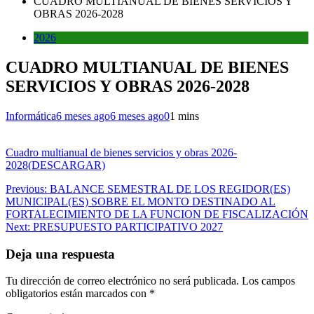
CUADRO MULTIANUAL DE BIENES SERVICIOS Y
OBRAS 2026-2028
2026
CUADRO MULTIANUAL DE BIENES
SERVICIOS Y OBRAS 2026-2028
Informática
6 meses ago
6 meses ago
0
1 mins
Cuadro multianual de bienes servicios y obras 2026-
2028(DESCARGAR)
Navegación
Previous:
BALANCE SEMESTRAL DE LOS REGIDOR(ES)
MUNICIPAL(ES) SOBRE EL MONTO DESTINADO AL
de
FORTALECIMIENTO DE LA FUNCION DE FISCALIZACIÓN
entradas
Next:
PRESUPUESTO PARTICIPATIVO 2027
Deja una respuesta
Tu dirección de correo electrónico no será publicada.
Los campos
obligatorios están marcados con
*