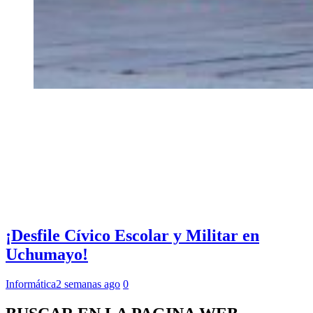
¡Desfile Cívico Escolar y Militar en
Uchumayo!
Informática
2 semanas ago
0