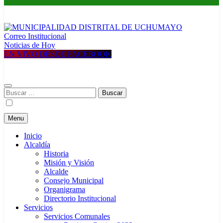
Correo Institucional
MUNICIPALIDAD DISTRITAL DE UCHUMAYO
Construyendo una nueva Historia
Noticias de Hoy
EN VIVO DESDE FACEBOOK
Buscar:
Menu
Inicio
Alcaldía
Historia
Misión y Visión
Alcalde
Consejo Municipal
Organigrama
Directorio Institucional
Servicios
Servicios Comunales