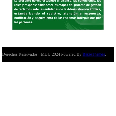
Derechos Reservados - MDU 2024 Powered By
BlazeThemes
.