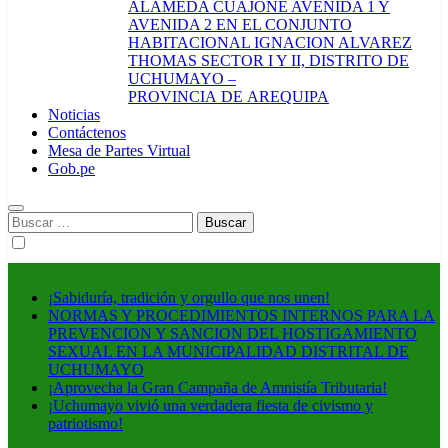
ALAMEDA CUAJONE AVENIDA 1 Y
AVENIDA 2 EN EL CONJUNTO
HABITACIONAL IGNACION ALVAREZ
THOMAS SECTOR I Y II, DISTRITO DE
UCHUMAYO –
PROVINCIA DE AREQUIPA
Noticias
Contáctenos
Mesa de Partes Virtual
Gob.pe
Buscar:
¡Sabiduría, tradición y orgullo que nos unen!
NORMAS Y PROCEDIMIENTOS INTERNOS PARA LA
PREVENCION Y SANCION DEL HOSTIGAMIENTO
SEXUAL EN LA MUNICIPALIDAD DISTRITAL DE
UCHUMAYO
¡Aprovecha la Gran Campaña de Amnistía Tributaria!
¡Uchumayo vivió una verdadera fiesta de civismo y
patriotismo!