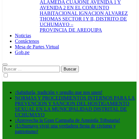
ALAMEDA CUAJONE AVENIDA 1 Y
AVENIDA 2 EN EL CONJUNTO
HABITACIONAL IGNACION ALVAREZ
THOMAS SECTOR I Y II, DISTRITO DE
UCHUMAYO –
PROVINCIA DE AREQUIPA
Noticias
Contáctenos
Mesa de Partes Virtual
Gob.pe
Buscar:
¡Sabiduría, tradición y orgullo que nos unen!
NORMAS Y PROCEDIMIENTOS INTERNOS PARA LA
PREVENCION Y SANCION DEL HOSTIGAMIENTO
SEXUAL EN LA MUNICIPALIDAD DISTRITAL DE
UCHUMAYO
¡Aprovecha la Gran Campaña de Amnistía Tributaria!
¡Uchumayo vivió una verdadera fiesta de civismo y
patriotismo!