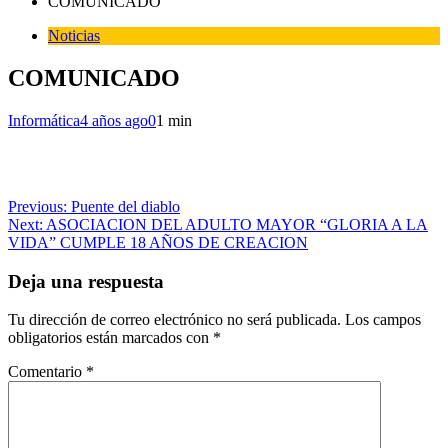
COMUNICADO
Noticias
COMUNICADO
Informática
4 años ago
0
1 min
Navegación
Previous:
Puente del diablo
Next:
ASOCIACION DEL ADULTO MAYOR “GLORIA A LA
de
VIDA” CUMPLE 18 AÑOS DE CREACION
entradas
Deja una respuesta
Tu dirección de correo electrónico no será publicada.
Los campos
obligatorios están marcados con
*
Comentario
*