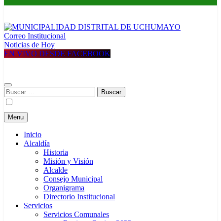
Correo Institucional
MUNICIPALIDAD DISTRITAL DE UCHUMAYO
Construyendo una nueva Historia
Noticias de Hoy
EN VIVO DESDE FACEBOOK
Buscar:
Menu
Inicio
Alcaldía
Historia
Misión y Visión
Alcalde
Consejo Municipal
Organigrama
Directorio Institucional
Servicios
Servicios Comunales