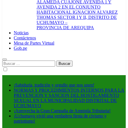
ALAMEDA CUAJONE AVENIDA 1 Y
AVENIDA 2 EN EL CONJUNTO
HABITACIONAL IGNACION ALVAREZ
THOMAS SECTOR I Y II, DISTRITO DE
UCHUMAYO –
PROVINCIA DE AREQUIPA
Noticias
Contáctenos
Mesa de Partes Virtual
Gob.pe
Buscar:
¡Sabiduría, tradición y orgullo que nos unen!
NORMAS Y PROCEDIMIENTOS INTERNOS PARA LA
PREVENCION Y SANCION DEL HOSTIGAMIENTO
SEXUAL EN LA MUNICIPALIDAD DISTRITAL DE
UCHUMAYO
¡Aprovecha la Gran Campaña de Amnistía Tributaria!
¡Uchumayo vivió una verdadera fiesta de civismo y
patriotismo!