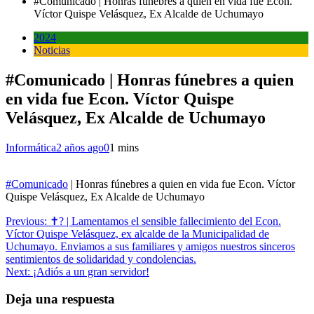
#Comunicado | Honras fúnebres a quien en vida fue Econ.
Víctor Quispe Velásquez, Ex Alcalde de Uchumayo
2024
Noticias
#Comunicado | Honras fúnebres a quien
en vida fue Econ. Víctor Quispe
Velásquez, Ex Alcalde de Uchumayo
Informática
2 años ago
0
1 mins
#Comunicado
| Honras fúnebres a quien en vida fue Econ. Víctor
Quispe Velásquez, Ex Alcalde de Uchumayo
Navegación
Previous:
✝️? | Lamentamos el sensible fallecimiento del Econ.
Víctor Quispe Velásquez, ex alcalde de la Municipalidad de
de
Uchumayo. Enviamos a sus familiares y amigos nuestros sinceros
entradas
sentimientos de solidaridad y condolencias.
Next:
¡Adiós a un gran servidor!
Deja una respuesta