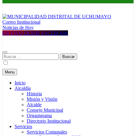
Correo Institucional
MUNICIPALIDAD DISTRITAL DE UCHUMAYO
Construyendo una nueva Historia
Noticias de Hoy
EN VIVO DESDE FACEBOOK
Buscar:
Menu
Inicio
Alcaldía
Historia
Misión y Visión
Alcalde
Consejo Municipal
Organigrama
Directorio Institucional
Servicios
Servicios Comunales