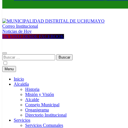
Correo Institucional
MUNICIPALIDAD DISTRITAL DE UCHUMAYO
Construyendo una nueva Historia
Noticias de Hoy
EN VIVO DESDE FACEBOOK
Buscar:
Menu
Inicio
Alcaldía
Historia
Misión y Visión
Alcalde
Consejo Municipal
Organigrama
Directorio Institucional
Servicios
Servicios Comunales