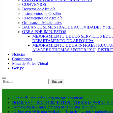
CONVENIOS
Decretos de Alcaldía
Instrumentos de Gestión
Resoluciones de Alcaldía
Ordenanzas Municipales
BALANCE SEMESTRAL DE ACTIVIDADES Y RE
OBRA POR IMPUESTOS
MEJORAMIENTO DE LOS SERVICIOS EDUCA
DEPARTAMENTO DE AREQUIPA
MEJORAMIENTO DE LA INFRAESTRUCTUR
ALVAREZ THOMAS SECTOR I Y II, DISTR
Noticias
Contáctenos
Mesa de Partes Virtual
Gob.pe
Buscar:
¡Sabiduría, tradición y orgullo que nos unen!
NORMAS Y PROCEDIMIENTOS INTERNOS PARA LA 
¡Aprovecha la Gran Campaña de Amnistía Tributaria!
¡Uchumayo vivió una verdadera fiesta de civismo y patriotismo