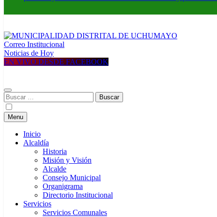
Correo Institucional
MUNICIPALIDAD DISTRITAL DE UCHUMAYO
Construyendo una nueva Historia
Noticias de Hoy
EN VIVO DESDE FACEBOOK
Buscar:
Menu
Inicio
Alcaldía
Historia
Misión y Visión
Alcalde
Consejo Municipal
Organigrama
Directorio Institucional
Servicios
Servicios Comunales