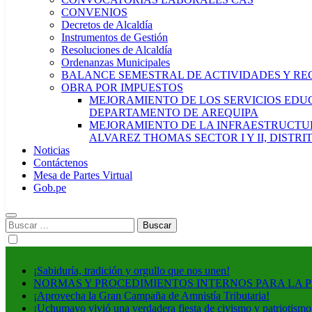
CONVENIOS
Decretos de Alcaldía
Instrumentos de Gestión
Resoluciones de Alcaldía
Ordenanzas Municipales
BALANCE SEMESTRAL DE ACTIVIDADES Y RE
OBRA POR IMPUESTOS
MEJORAMIENTO DE LOS SERVICIOS EDUCA
DEPARTAMENTO DE AREQUIPA
MEJORAMIENTO DE LA INFRAESTRUCTUR
ALVAREZ THOMAS SECTOR I Y II, DISTR
Noticias
Contáctenos
Mesa de Partes Virtual
Gob.pe
Buscar:
¡Sabiduría, tradición y orgullo que nos unen!
NORMAS Y PROCEDIMIENTOS INTERNOS PARA LA 
¡Aprovecha la Gran Campaña de Amnistía Tributaria!
¡Uchumayo vivió una verdadera fiesta de civismo y patriotismo