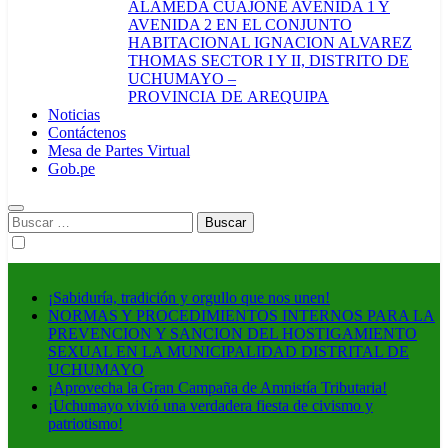
ALAMEDA CUAJONE AVENIDA 1 Y
AVENIDA 2 EN EL CONJUNTO
HABITACIONAL IGNACION ALVAREZ
THOMAS SECTOR I Y II, DISTRITO DE
UCHUMAYO –
PROVINCIA DE AREQUIPA
Noticias
Contáctenos
Mesa de Partes Virtual
Gob.pe
Buscar:
¡Sabiduría, tradición y orgullo que nos unen!
NORMAS Y PROCEDIMIENTOS INTERNOS PARA LA
PREVENCION Y SANCION DEL HOSTIGAMIENTO
SEXUAL EN LA MUNICIPALIDAD DISTRITAL DE
UCHUMAYO
¡Aprovecha la Gran Campaña de Amnistía Tributaria!
¡Uchumayo vivió una verdadera fiesta de civismo y
patriotismo!