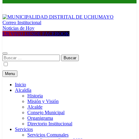
Correo Institucional
MUNICIPALIDAD DISTRITAL DE UCHUMAYO
Construyendo una nueva Historia
Noticias de Hoy
EN VIVO DESDE FACEBOOK
Buscar:
Menu
Inicio
Alcaldía
Historia
Misión y Visión
Alcalde
Consejo Municipal
Organigrama
Directorio Institucional
Servicios
Servicios Comunales