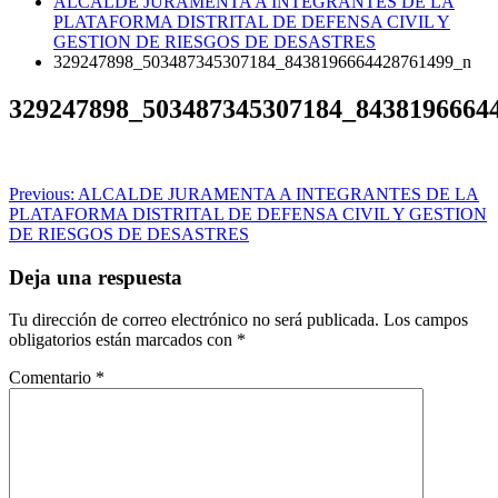
ALCALDE JURAMENTA A INTEGRANTES DE LA
PLATAFORMA DISTRITAL DE DEFENSA CIVIL Y
GESTION DE RIESGOS DE DESASTRES
329247898_503487345307184_8438196664428761499_n
329247898_503487345307184_8438196664
Navegación
Previous:
ALCALDE JURAMENTA A INTEGRANTES DE LA
PLATAFORMA DISTRITAL DE DEFENSA CIVIL Y GESTION
de
DE RIESGOS DE DESASTRES
entradas
Deja una respuesta
Tu dirección de correo electrónico no será publicada.
Los campos
obligatorios están marcados con
*
Comentario
*