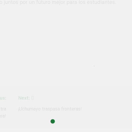
o juntos por un futuro mejor para los estudiantes.
us:
Next:
stra
¡Uchumayo traspasa fronteras!
ra!