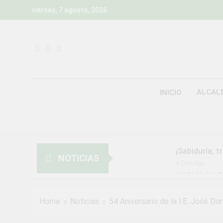
Skip
viernes, 7 agosto, 2026
to
content
ALCAL
INICIO
¡Sabiduría, t
NOTICIAS
4 Días Ago
NORMAS Y P
MUNICIPALI
2 Semanas Ago
Home
Noticias
54 Aniversario de la I.E. José 
¡Aprovecha l
2 Semanas Ago