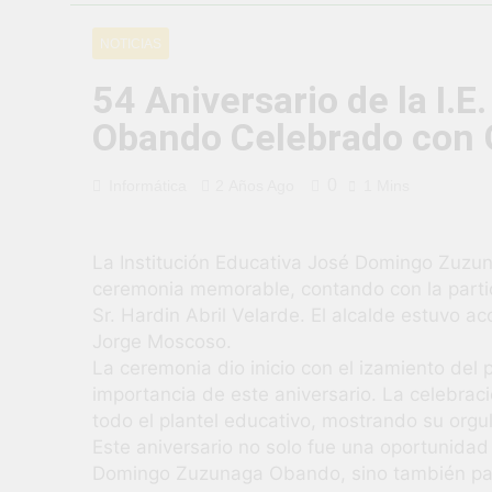
¡Uchumayo vi
NOTICIAS
3 Semanas Ago
¡Desfile Cívi
54 Aniversario de la I
3 Semanas Ago
Obando Celebrado con
TALLER DE 
PROBLEMAS
4 Semanas Ago
0
Informática
2 Años Ago
1 Mins
¡Nueva oport
4 Semanas Ago
Vivamos con 
La Institución Educativa José Domingo Zuzu
ceremonia memorable, contando con la partic
4 Semanas Ago
Sr. Hardin Abril Velarde. El alcalde estuvo 
¡El talento b
Jorge Moscoso.
4 Semanas Ago
La ceremonia dio inicio con el izamiento del
importancia de este aniversario. La celebraci
todo el plantel educativo, mostrando su orgull
Este aniversario no solo fue una oportunidad p
Domingo Zuzunaga Obando, sino también par