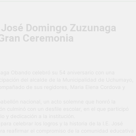
vió una verdadera fiesta de civismo y patriotismo!
co Escolar y Militar en Uchumayo!
¡Embandera
.E. José Domingo Zuzunaga
3 Semanas Ag
 Gran Ceremonia
HABILIDADES BLANDAS PARA EL ÉXITO LABORAL: PENSAMIE
unidad laboral para los vecinos de Uchumayo!
orgullo nuestras Fiestas Patrias!
naga Obando celebró su 54 aniversario con una
ipación del alcalde de la Municipalidad de Uchumayo,
acompañado de sus regidores, Maria Elena Cordova y
rilló en el escenario del Festival del Chimbango!
 pabellón nacional, un acto solemne que honró la
ón culminó con un desfile escolar, en el que participó
o y dedicación a la institución.
ara celebrar los logros y la historia de la I.E. José
a reafirmar el compromiso de la comunidad educativa