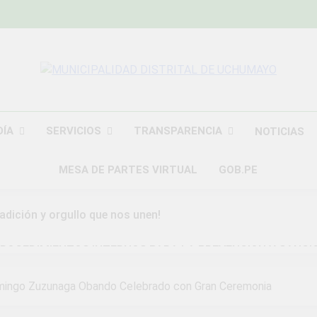
MUNICIPALIDAD
Construyendo Una Nueva Historia
UCHU
DÍA
SERVICIOS
TRANSPARENCIA
NOTICIAS
MESA DE PARTES VIRTUAL
GOB.PE
radición y orgullo que nos unen!
ROCEDIMIENTOS INTERNOS PARA LA PREVENCION Y SANCI
DAD DISTRITAL DE UCHUMAYO
Domingo Zuzunaga Obando Celebrado con Gran Ceremonia
a Gran Campaña de Amnistía Tributaria!