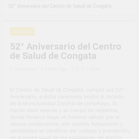
2 Semanas Ago
LA PREVENCION Y
52° Aniversario del Centro de Salud de Congata
¡Aprovecha la
SANCION DEL
Gran Campaña de
HOSTIGAMIENTO
Amnistía
2 Semanas Ago
SEXUAL EN LA
Tributaria!
¡Uchumayo vivió
MUNICIPALIDAD
NOTICIAS
una verdadera
DISTRITAL DE
fiesta de civismo
UCHUMAYO
3 Semanas Ago
52° Aniversario del Centro
y patriotismo!
¡Desfile Cívico
de Salud de Congata
Escolar y Militar
en Uchumayo!
3 Semanas Ago
0
Informática
3 Años Ago
1 Mins
¡Embanderamiento
general en
Uchumayo!
3 Semanas Ago
El Centro de Salud de Congata, cumplió sus 52°
TALLER DE
HABILIDADES
Aniversario, a dicha ceremonia asistió el Alcalde
BLANDAS PARA
de la Municipalidad Distrital de Uchumayo, Sr.
4 Semanas Ago
EL ÉXITO
Hardin Abril Velarde y su cuerpo de regidores,
¡Nueva
LABORAL:
oportunidad
donde hicieron llegar un fraterno saludo por la
PENSAMIENTO
laboral para los
valiosa colaboración, alto sentido humanitario y
4 Semanas Ago
CRÍTICO Y
vecinos de
sensibilidad en beneficio del cuidado y prevención
Vivamos con
SOLUCIÓN DE
Uchumayo!
orgullo nuestras
de la buena salud de los pobladores del distrito.
PROBLEMAS