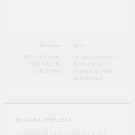
Fiestas Patrias!
4 Semanas Ago
¡El talento brilló
en el escenario
del Festival del
1 Mes Ago
Chimbango!
Previous:
Next:
Navegación
de
COMO LLEGAR AL
13° Aniversario de La
FESTIVAL DEL
Asociación de
entradas
CHIMBANGO
Vivienda las Lomas
de Uchumayo
DEJA UNA RESPUESTA
Tu dirección de correo electrónico no será