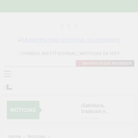
Skip
to
content
MUNICIPALIDAD
Construyendo Una Nueva Historia
CORREO INSTITUCIONAL
NOTICIAS DE HOY
DISTRITAL DE
EN VIVO DESDE FACEBOOK
UCHUMAYO
¡Sabiduría,
NOTICIAS
tradición y
orgullo que nos
5 Días Ago
unen!
NORMAS Y
PROCEDIMIENTOS
Home
Noticias
INTERNOS PARA