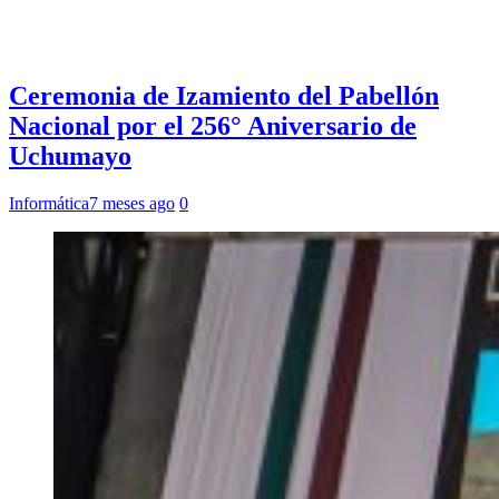
Ceremonia de Izamiento del Pabellón
Nacional por el 256° Aniversario de
Uchumayo
Informática
7 meses ago
0