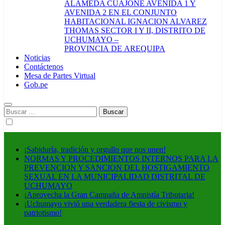
ALAMEDA CUAJONE AVENIDA 1 Y
AVENIDA 2 EN EL CONJUNTO
HABITACIONAL IGNACION ALVAREZ
THOMAS SECTOR I Y II, DISTRITO DE
UCHUMAYO –
PROVINCIA DE AREQUIPA
Noticias
Contáctenos
Mesa de Partes Virtual
Gob.pe
Buscar:
¡Sabiduría, tradición y orgullo que nos unen!
NORMAS Y PROCEDIMIENTOS INTERNOS PARA LA
PREVENCION Y SANCION DEL HOSTIGAMIENTO
SEXUAL EN LA MUNICIPALIDAD DISTRITAL DE
UCHUMAYO
¡Aprovecha la Gran Campaña de Amnistía Tributaria!
¡Uchumayo vivió una verdadera fiesta de civismo y
patriotismo!