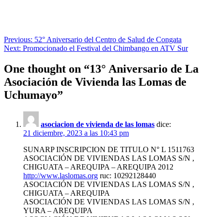
Navegación
Previous:
52° Aniversario del Centro de Salud de Congata
Next:
Promocionado el Festival del Chimbango en ATV Sur
de
entradas
One thought on “
13° Aniversario de La
Asociación de Vivienda las Lomas de
Uchumayo
”
asociacion de vivienda de las lomas
dice:
21 diciembre, 2023 a las 10:43 pm
SUNARP INSCRIPCION DE TITULO N° L 1511763
ASOCIACIÓN DE VIVIENDAS LAS LOMAS S/N ,
CHIGUATA – AREQUIPA – AREQUIPA 2012
http://www.laslomas.org
ruc: 10292128440
ASOCIACIÓN DE VIVIENDAS LAS LOMAS S/N ,
CHIGUATA – AREQUIPA
ASOCIACIÓN DE VIVIENDAS LAS LOMAS S/N ,
YURA – AREQUIPA