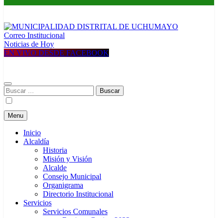
Correo Institucional
MUNICIPALIDAD DISTRITAL DE UCHUMAYO
Construyendo una nueva Historia
Noticias de Hoy
EN VIVO DESDE FACEBOOK
Buscar:
Menu
Inicio
Alcaldía
Historia
Misión y Visión
Alcalde
Consejo Municipal
Organigrama
Directorio Institucional
Servicios
Servicios Comunales