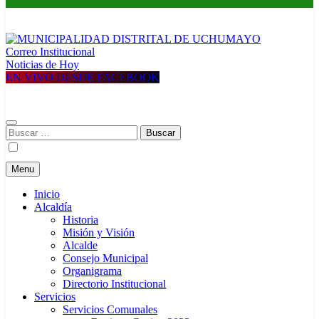
Correo Institucional
MUNICIPALIDAD DISTRITAL DE UCHUMAYO
Construyendo una nueva Historia
Noticias de Hoy
EN VIVO DESDE FACEBOOK
Buscar:
Menu
Inicio
Alcaldía
Historia
Misión y Visión
Alcalde
Consejo Municipal
Organigrama
Directorio Institucional
Servicios
Servicios Comunales