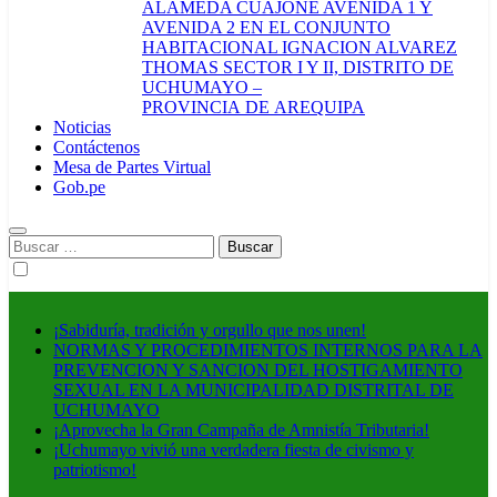
ALAMEDA CUAJONE AVENIDA 1 Y
AVENIDA 2 EN EL CONJUNTO
HABITACIONAL IGNACION ALVAREZ
THOMAS SECTOR I Y II, DISTRITO DE
UCHUMAYO –
PROVINCIA DE AREQUIPA
Noticias
Contáctenos
Mesa de Partes Virtual
Gob.pe
Buscar:
¡Sabiduría, tradición y orgullo que nos unen!
NORMAS Y PROCEDIMIENTOS INTERNOS PARA LA
PREVENCION Y SANCION DEL HOSTIGAMIENTO
SEXUAL EN LA MUNICIPALIDAD DISTRITAL DE
UCHUMAYO
¡Aprovecha la Gran Campaña de Amnistía Tributaria!
¡Uchumayo vivió una verdadera fiesta de civismo y
patriotismo!