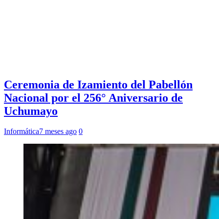
Ceremonia de Izamiento del Pabellón
Nacional por el 256° Aniversario de
Uchumayo
Informática
7 meses ago
0