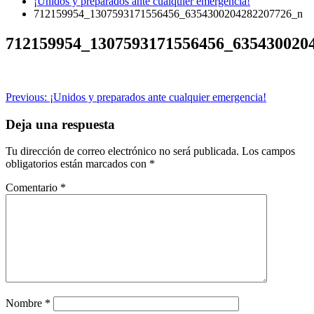
¡Unidos y preparados ante cualquier emergencia!
712159954_1307593171556456_6354300204282207726_n
712159954_1307593171556456_635430020
Navegación
Previous:
¡Unidos y preparados ante cualquier emergencia!
de
Deja una respuesta
entradas
Tu dirección de correo electrónico no será publicada.
Los campos
obligatorios están marcados con
*
Comentario
*
Nombre
*