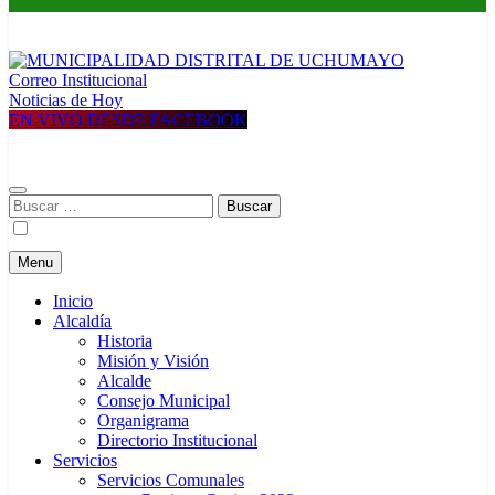
Correo Institucional
MUNICIPALIDAD DISTRITAL DE UCHUMAYO
Construyendo una nueva Historia
Noticias de Hoy
EN VIVO DESDE FACEBOOK
Buscar:
Menu
Inicio
Alcaldía
Historia
Misión y Visión
Alcalde
Consejo Municipal
Organigrama
Directorio Institucional
Servicios
Servicios Comunales