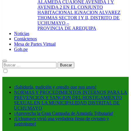
ALAMEDA CUAJONE AVENIDA 1 Y
AVENIDA 2 EN EL CONJUNTO
HABITACIONAL IGNACION ALVAREZ
THOMAS SECTOR I Y II, DISTRITO DE
UCHUMAYO –
PROVINCIA DE AREQUIPA
Noticias
Contáctenos
Mesa de Partes Virtual
Gob.pe
Buscar:
¡Sabiduría, tradición y orgullo que nos unen!
NORMAS Y PROCEDIMIENTOS INTERNOS PARA LA
PREVENCION Y SANCION DEL HOSTIGAMIENTO
SEXUAL EN LA MUNICIPALIDAD DISTRITAL DE
UCHUMAYO
¡Aprovecha la Gran Campaña de Amnistía Tributaria!
¡Uchumayo vivió una verdadera fiesta de civismo y
patriotismo!